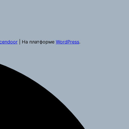
cendoor
| На платформе
WordPress
.