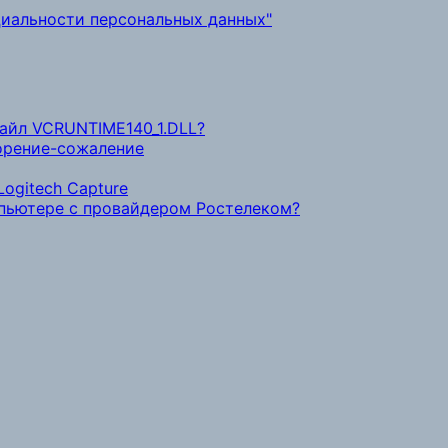
иальности персональных данных"
файл VCRUNTIME140_1.DLL?
ворение-сожаление
ogitech Capture
мпьютере с провайдером Ростелеком?