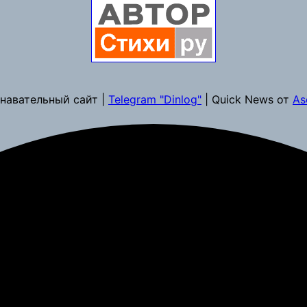
навательный сайт |
Telegram "Dinlog"
| Quick News от
As