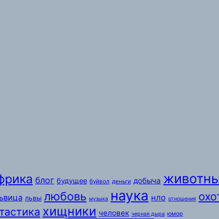
животн
фрика
блог
добыча
будущее
буйвол
деньги
наука
любовь
охо
ьвица
нло
львы
музыка
отношения
хищники
тастика
человек
юмор
черная дыра