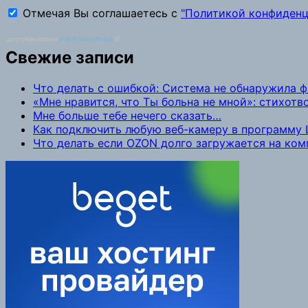
Отмечая Вы соглашаетесь с
"Политикой конфиденц
доступен плагин
ATs Privacy Policy
©
Свежие записи
Что делать с ошибкой: Система не обнаружила 
«Мне нравится, что Ты больна не мной»: стихот
Мне больше тебе нечего сказать…
Как подключить любую веб-камеру в программу L
Что делать если OZON долго загружается на ко