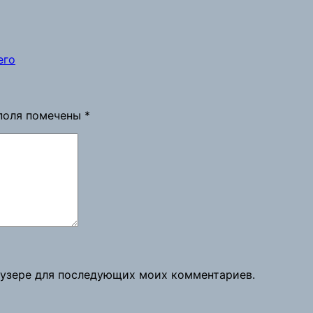
его
поля помечены
*
раузере для последующих моих комментариев.