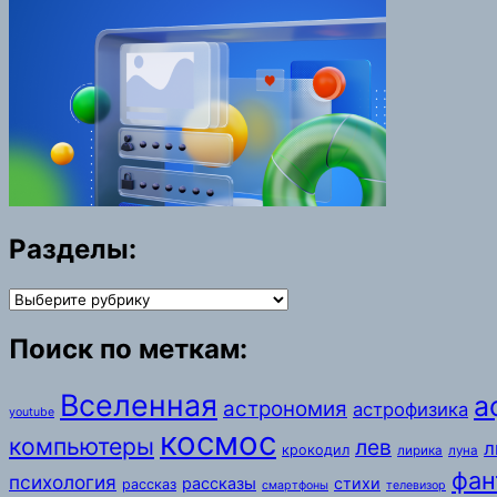
Разделы:
Разделы:
Поиск по меткам:
Вселенная
а
астрономия
астрофизика
youtube
космос
компьютеры
лев
л
крокодил
лирика
луна
фан
психология
рассказы
стихи
рассказ
смартфоны
телевизор