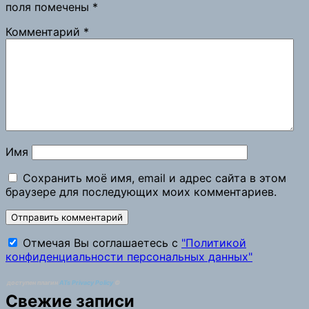
поля помечены
*
Комментарий
*
Имя
Сохранить моё имя, email и адрес сайта в этом
браузере для последующих моих комментариев.
Отмечая Вы соглашаетесь с
"Политикой
конфиденциальности персональных данных"
доступен плагин
ATs Privacy Policy
©
Свежие записи