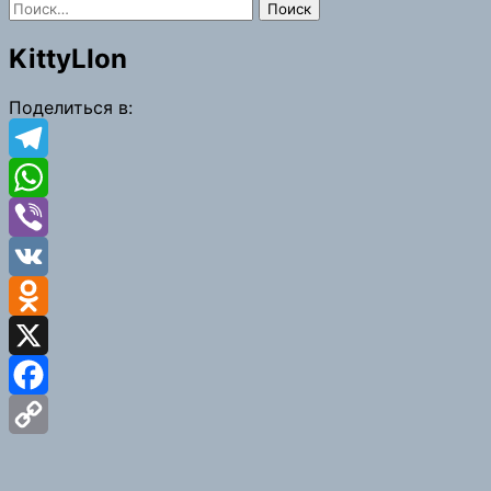
Найти:
KittyLIon
Поделиться в:
Telegram
WhatsApp
Viber
VK
Odnoklassniki
X
Facebook
Copy