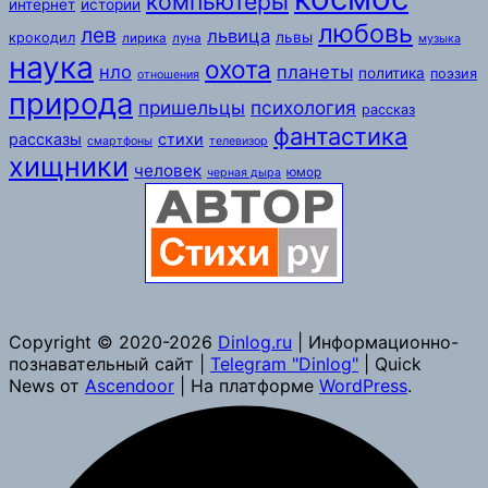
компьютеры
интернет
истории
любовь
лев
львица
львы
крокодил
лирика
луна
музыка
наука
охота
нло
планеты
политика
поэзия
отношения
природа
пришельцы
психология
рассказ
фантастика
рассказы
стихи
смартфоны
телевизор
хищники
человек
юмор
черная дыра
Copyright © 2020-2026
Dinlog.ru
| Информационно-
познавательный сайт |
Telegram "Dinlog"
| Quick
News от
Ascendoor
| На платформе
WordPress
.