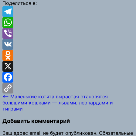
Link
Поделиться в:
Telegram
WhatsApp
Viber
VK
Odnoklassniki
X
Facebook
Навигация
⟵
Маленькие котята вырастая становятся
Copy
большими кошками — львами, леопардами и
по
тиграми
Link
записям
Добавить комментарий
Ваш адрес email не будет опубликован.
Обязательные