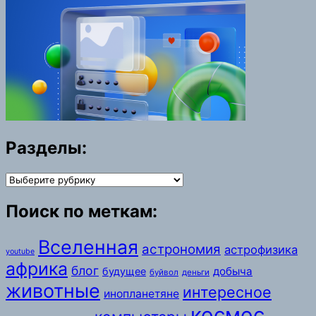
Разделы:
Разделы:
Поиск по меткам:
Вселенная
астрономия
астрофизика
youtube
африка
блог
добыча
будущее
буйвол
деньги
животные
интересное
инопланетяне
космос