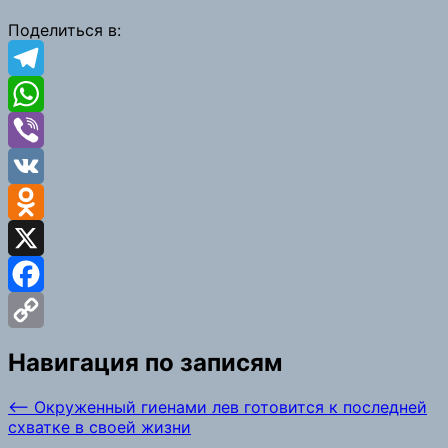
Link
Поделиться в:
Telegram
WhatsApp
Viber
VK
Odnoklassniki
X
Facebook
Copy
Навигация по записям
Link
⟵
Окруженный гиенами лев готовится к последней
схватке в своей жизни