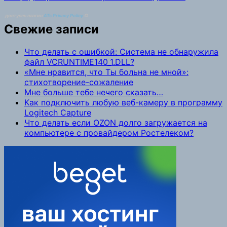
доступен плагин
ATs Privacy Policy
©
Свежие записи
Что делать с ошибкой: Система не обнаружила
файл VCRUNTIME140_1.DLL?
«Мне нравится, что Ты больна не мной»:
стихотворение-сожаление
Мне больше тебе нечего сказать…
Как подключить любую веб-камеру в программу
Logitech Capture
Что делать если OZON долго загружается на
компьютере с провайдером Ростелеком?