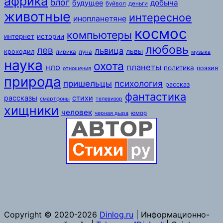
африка
блог
добыча
будущее
буйвол
деньги
животные
интересное
инопланетяне
космос
компьютеры
интернет
истории
любовь
лев
львица
львы
крокодил
лирика
луна
музыка
наука
охота
нло
планеты
политика
поэзия
отношения
природа
пришельцы
психология
рассказ
фантастика
рассказы
стихи
смартфоны
телевизор
хищники
человек
юмор
черная дыра
Copyright © 2020-2026
Dinlog.ru
| Информационно-