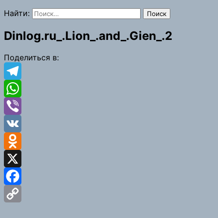
Найти:
Dinlog.ru_.Lion_.and_.Gien_.2
Поделиться в:
Telegram
WhatsApp
Viber
VK
Odnoklassniki
X
Facebook
Copy