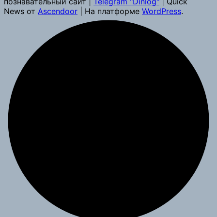
познавательный сайт |
Telegram "Dinlog"
| Quick
News от
Ascendoor
| На платформе
WordPress
.