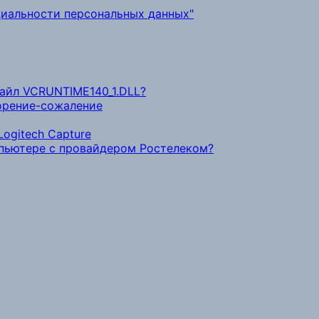
иальности персональных данных"
файл VCRUNTIME140_1.DLL?
ворение-сожаление
ogitech Capture
мпьютере с провайдером Ростелеком?