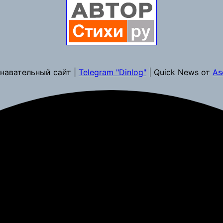
навательный сайт |
Telegram "Dinlog"
| Quick News от
As