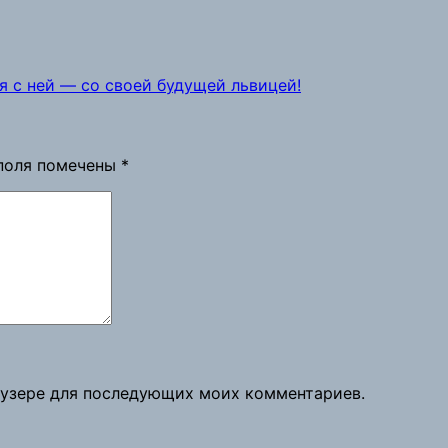
я с ней — со своей будущей львицей!
поля помечены
*
раузере для последующих моих комментариев.