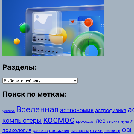
Разделы:
Разделы:
Поиск по меткам:
Вселенная
а
астрономия
астрофизика
youtube
космос
компьютеры
лев
л
крокодил
лирика
луна
фан
психология
рассказы
стихи
рассказ
смартфоны
телевизор