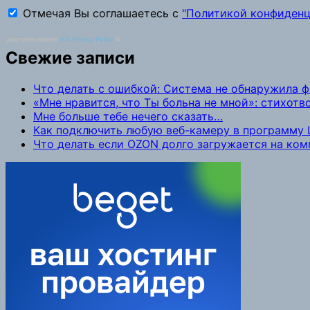
Отмечая Вы соглашаетесь с
"Политикой конфиденц
доступен плагин
ATs Privacy Policy
©
Свежие записи
Что делать с ошибкой: Система не обнаружила 
«Мне нравится, что Ты больна не мной»: стихот
Мне больше тебе нечего сказать…
Как подключить любую веб-камеру в программу L
Что делать если OZON долго загружается на ко