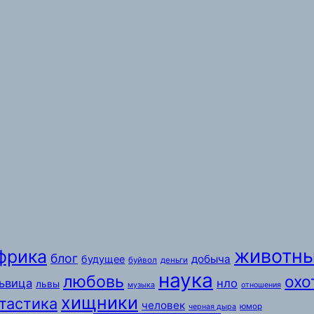
животн
фрика
блог
добыча
будущее
буйвол
деньги
наука
любовь
охо
ьвица
нло
львы
музыка
отношения
хищники
тастика
человек
юмор
черная дыра