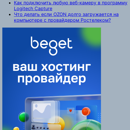
Как подключить любую веб-камеру в программу
Logitech Capture
Что делать если OZON долго загружается на
компьютере с провайдером Ростелеком?