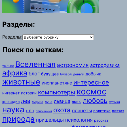
Разделы:
Разделы:
Поиск по меткам:
Вселенная
астрономия
астрофизика
youtube
африка
блог
добыча
будущее
буйвол
деньги
животные
интересное
инопланетяне
космос
компьютеры
интернет
истории
любовь
лев
львица
львы
крокодил
лирика
луна
музыка
наука
охота
нло
планеты
политика
поэзия
отношения
природа
пришельцы
психология
рассказ