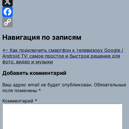
Odnoklassniki
X
Facebook
Copy
Навигация по записям
Link
⟵
Как подключить смартфон к телевизору Google /
Android TV: самое простое и быстрое решение для
фото, видео и музыки
Добавить комментарий
Ваш адрес email не будет опубликован.
Обязательные
поля помечены
*
Комментарий
*