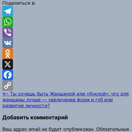
Link
Поделиться в:
Telegram
WhatsApp
Viber
VK
Odnoklassniki
X
Facebook
Навигация
⟵
Ты хочешь быть Женщиной или «Куклой»: что для
Copy
женщины лучше — увеличение форм и губ или
по
развитие личности?
Link
записям
Добавить комментарий
Ваш адрес email не будет опубликован.
Обязательные