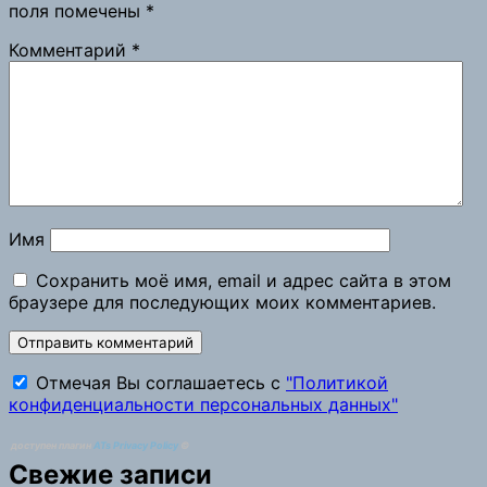
поля помечены
*
Комментарий
*
Имя
Сохранить моё имя, email и адрес сайта в этом
браузере для последующих моих комментариев.
Отмечая Вы соглашаетесь с
"Политикой
конфиденциальности персональных данных"
доступен плагин
ATs Privacy Policy
©
Свежие записи