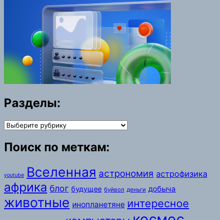
Разделы:
Разделы:
Поиск по меткам:
Вселенная
астрономия
астрофизика
youtube
африка
блог
добыча
будущее
буйвол
деньги
животные
интересное
инопланетяне
космос