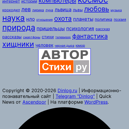
компьютеры
интернет
истории
любовь
лев
львица
львы
крокодил
лирика
луна
музыка
наука
охота
нло
планеты
политика
поэзия
отношения
природа
пришельцы
психология
рассказ
фантастика
рассказы
стихи
смартфоны
телевизор
хищники
человек
юмор
черная дыра
Copyright © 2020-2026
Dinlog.ru
| Информационно-
познавательный сайт |
Telegram "Dinlog"
| Quick
News от
Ascendoor
| На платформе
WordPress
.