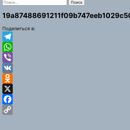
Найти:
19a87488691211f09b747eeb1029c5
Поделиться в:
Telegram
WhatsApp
Viber
VK
Odnoklassniki
X
Facebook
Copy