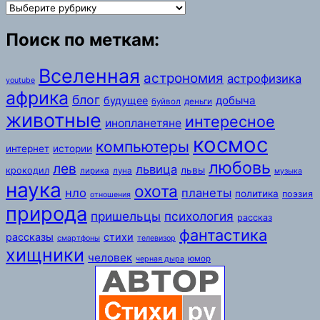
Разделы:
Поиск по меткам:
Вселенная
астрономия
астрофизика
youtube
африка
блог
добыча
будущее
буйвол
деньги
животные
интересное
инопланетяне
космос
компьютеры
интернет
истории
любовь
лев
львица
львы
крокодил
лирика
луна
музыка
наука
охота
нло
планеты
политика
поэзия
отношения
природа
пришельцы
психология
рассказ
фантастика
рассказы
стихи
смартфоны
телевизор
хищники
человек
юмор
черная дыра