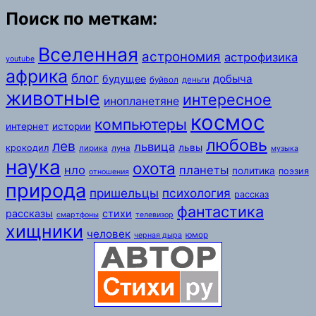
Поиск по меткам:
Вселенная
астрономия
астрофизика
youtube
африка
блог
добыча
будущее
буйвол
деньги
животные
интересное
инопланетяне
космос
компьютеры
интернет
истории
любовь
лев
львица
львы
крокодил
лирика
луна
музыка
наука
охота
нло
планеты
политика
поэзия
отношения
природа
пришельцы
психология
рассказ
фантастика
рассказы
стихи
смартфоны
телевизор
хищники
человек
юмор
черная дыра