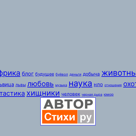
животн
фрика
блог
добыча
будущее
буйвол
деньги
наука
любовь
охо
ьвица
нло
львы
музыка
отношения
хищники
тастика
человек
юмор
черная дыра