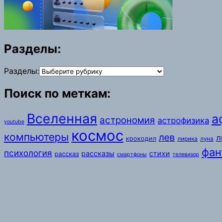
Разделы:
Разделы:
Поиск по меткам:
Вселенная
а
астрономия
астрофизика
youtube
космос
компьютеры
лев
л
крокодил
лирика
луна
фан
психология
рассказы
стихи
рассказ
смартфоны
телевизор