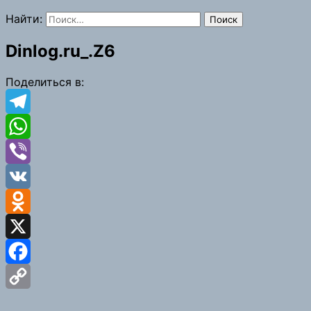
Найти:
Dinlog.ru_.Z6
Поделиться в:
Telegram
WhatsApp
Viber
VK
Odnoklassniki
X
Facebook
Copy