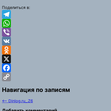
Link
Поделиться в:
Telegram
WhatsApp
Viber
VK
Odnoklassniki
X
Facebook
Copy
Навигация по записям
Link
⟵
Dinlog.ru_.Z6
Добавить комментарий