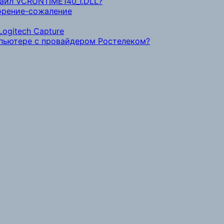
файл VCRUNTIME140_1.DLL?
ворение-сожаление
ogitech Capture
мпьютере с провайдером Ростелеком?