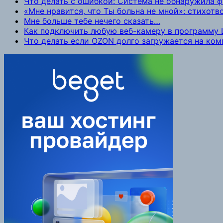
Что делать с ошибкой: Система не обнаружила 
«Мне нравится, что Ты больна не мной»: стихот
Мне больше тебе нечего сказать…
Как подключить любую веб-камеру в программу L
Что делать если OZON долго загружается на ко