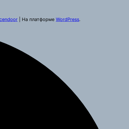
cendoor
| На платформе
WordPress
.