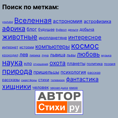
Поиск по меткам:
Вселенная
астрономия
астрофизика
youtube
африка
блог
добыча
будущее
буйвол
деньги
животные
интересное
инопланетяне
космос
компьютеры
интернет
истории
любовь
лев
львица
львы
крокодил
лирика
луна
музыка
наука
охота
нло
планеты
политика
поэзия
отношения
природа
пришельцы
психология
рассказ
фантастика
рассказы
стихи
смартфоны
телевизор
хищники
человек
юмор
черная дыра