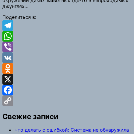
окружении диких животных где-то в непроходимых
джунглях…
Поделиться в:
Telegram
WhatsApp
Viber
VK
Odnoklassniki
X
Facebook
Copy
Свежие записи
Link
Что делать с ошибкой: Система не обнаружила