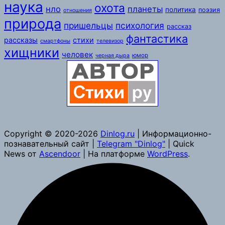
наука
охота
нло
планеты
политика
поэзия
отношения
природа
пришельцы
психология
рассказ
фантастика
рассказы
стихи
смартфоны
телевизор
хищники
человек
юмор
черная дыра
Copyright © 2020-2026
Dinlog.ru
| Информационно-
познавательный сайт |
Telegram "Dinlog"
| Quick
News от
Ascendoor
| На платформе
WordPress
.