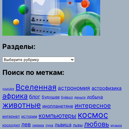
Разделы:
Разделы:
Поиск по меткам:
Вселенная
астрономия
астрофизика
youtube
африка
блог
добыча
будущее
буйвол
деньги
животные
интересное
инопланетяне
космос
компьютеры
интернет
истории
любовь
лев
львица
львы
крокодил
лирика
луна
музыка