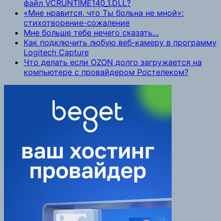
файл VCRUNTIME140_1.DLL?
«Мне нравится, что Ты больна не мной»:
стихотворение-сожаление
Мне больше тебе нечего сказать…
Как подключить любую веб-камеру в программу
Logitech Capture
Что делать если OZON долго загружается на
компьютере с провайдером Ростелеком?