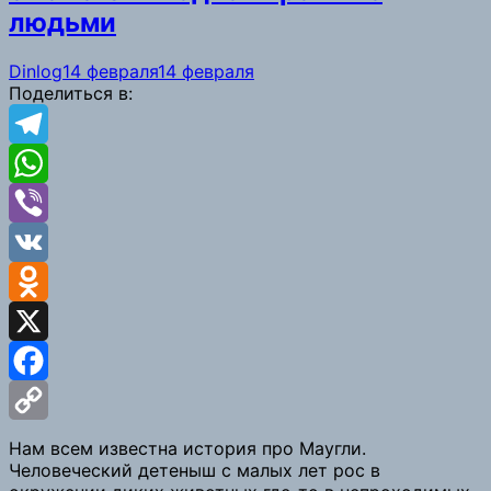
людьми
Dinlog
14 февраля
14 февраля
Поделиться в:
Telegram
WhatsApp
Viber
VK
Odnoklassniki
X
Facebook
Copy
Нам всем известна история про Маугли.
Человеческий детеныш с малых лет рос в
Link