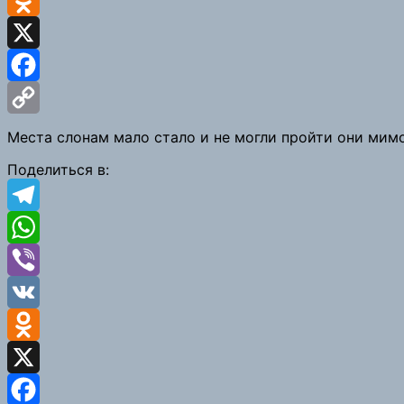
VK
Odnoklassniki
X
Facebook
Copy
Места слонам мало стало и не могли пройти они мим
Link
Поделиться в:
Telegram
WhatsApp
Viber
VK
Odnoklassniki
X