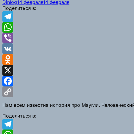
Dinlog
14 февраля
14 февраля
Поделиться в:
Telegram
WhatsApp
Viber
VK
Odnoklassniki
X
Facebook
Copy
Нам всем известна история про Маугли. Человечески
Link
Поделиться в: