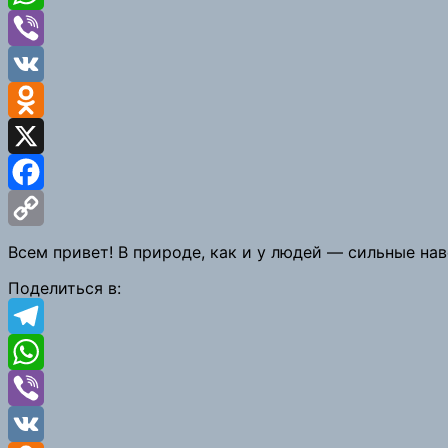
WhatsApp
Viber
VK
Odnoklassniki
X
Facebook
Copy
Всем привет! В природе, как и у людей — сильные на
Link
Поделиться в:
Telegram
WhatsApp
Viber