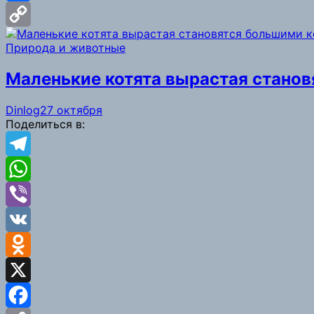
Facebook
Copy
Природа и животные
Link
Маленькие котята вырастая стано
Dinlog
27 октября
Поделиться в:
Telegram
WhatsApp
Viber
VK
Odnoklassniki
X