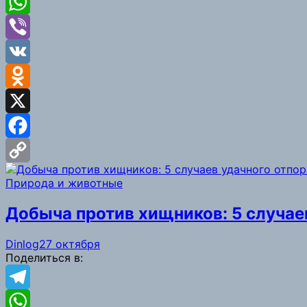
Telegram
WhatsApp
Viber
VK
Odnoklassniki
X
Facebook
Copy
Природа и животные
Link
Добыча против хищников: 5 случае
Dinlog
27 октября
Поделиться в:
Telegram