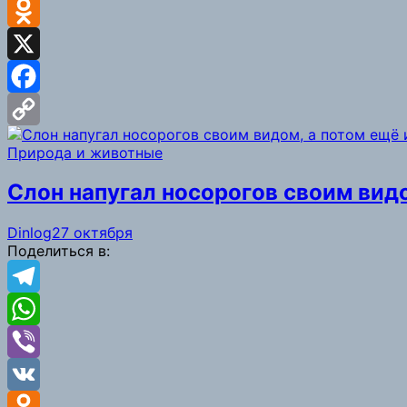
VK
Odnoklassniki
X
Facebook
Copy
Природа и животные
Link
Слон напугал носорогов своим видо
Dinlog
27 октября
Поделиться в:
Telegram
WhatsApp
Viber