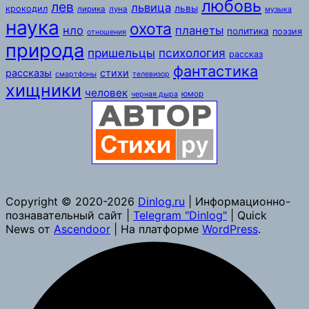
любовь
лев
львица
львы
крокодил
лирика
луна
музыка
наука
охота
нло
планеты
политика
поэзия
отношения
природа
пришельцы
психология
рассказ
фантастика
рассказы
стихи
смартфоны
телевизор
хищники
человек
юмор
черная дыра
Copyright © 2020-2026
Dinlog.ru
| Информационно-
познавательный сайт |
Telegram "Dinlog"
| Quick
News от
Ascendoor
| На платформе
WordPress
.