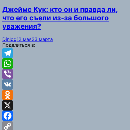
Джеймс Кук: кто он и правда ли,
что его съели из-за большого
уважения?
Dinlog
12 мая
23 марта
Поделиться в:
Telegram
WhatsApp
Viber
VK
Odnoklassniki
X
Facebook