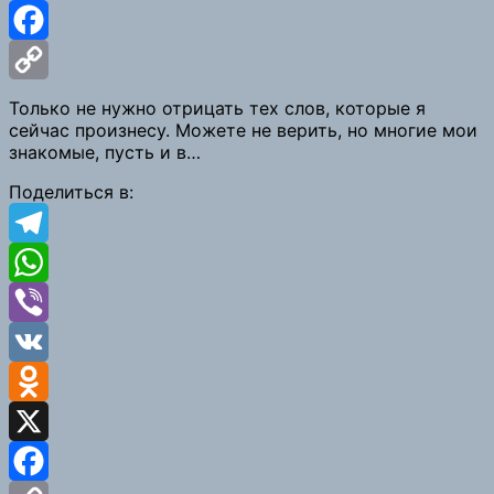
X
Facebook
Copy
Только не нужно отрицать тех слов, которые я
сейчас произнесу. Можете не верить, но многие мои
Link
знакомые, пусть и в…
Поделиться в:
Telegram
WhatsApp
Viber
VK
Odnoklassniki
X