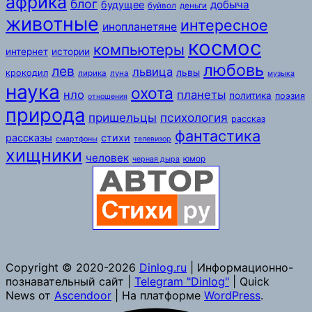
африка
блог
добыча
будущее
буйвол
деньги
животные
интересное
инопланетяне
космос
компьютеры
интернет
истории
любовь
лев
львица
львы
крокодил
лирика
луна
музыка
наука
охота
нло
планеты
политика
поэзия
отношения
природа
пришельцы
психология
рассказ
фантастика
рассказы
стихи
смартфоны
телевизор
хищники
человек
юмор
черная дыра
Copyright © 2020-2026
Dinlog.ru
| Информационно-
познавательный сайт |
Telegram "Dinlog"
| Quick
News от
Ascendoor
| На платформе
WordPress
.