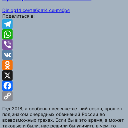
Dinlog
14 сентября
14 сентября
Поделиться в:
Telegram
WhatsApp
Viber
VK
Odnoklassniki
X
Facebook
Copy
Год 2018, а особенно весенне-летний сезон, прошел
под знаком очередных обвинений России во
Link
всевозможных грехах. Если бы в это время, а может
таковые и были, нас решили бы уличить в чем-то