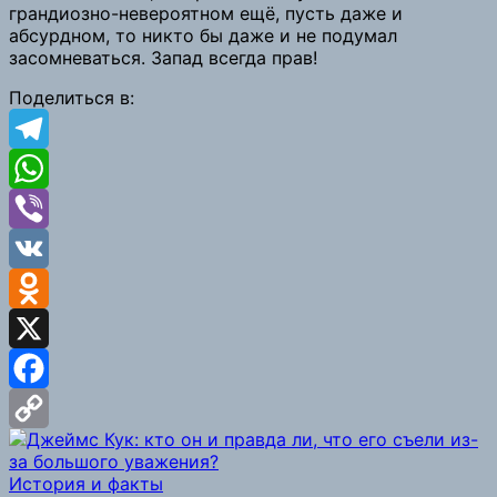
грандиозно-невероятном ещё, пусть даже и
абсурдном, то никто бы даже и не подумал
засомневаться. Запад всегда прав!
Поделиться в:
Telegram
WhatsApp
Viber
VK
Odnoklassniki
X
Facebook
Copy
История и факты
Link