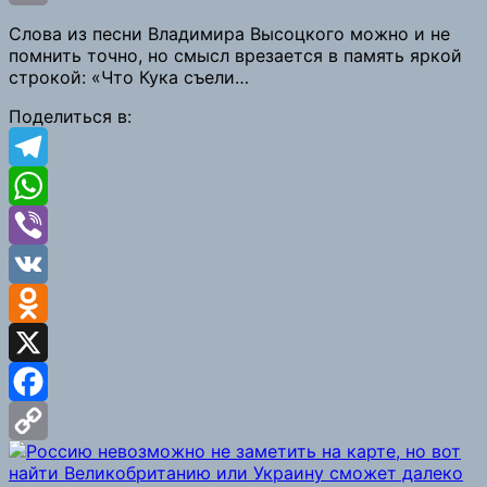
Copy
Слова из песни Владимира Высоцкого можно и не
помнить точно, но смысл врезается в память яркой
Link
строкой: «Что Кука съели…
Поделиться в:
Telegram
WhatsApp
Viber
VK
Odnoklassniki
X
Facebook
Copy