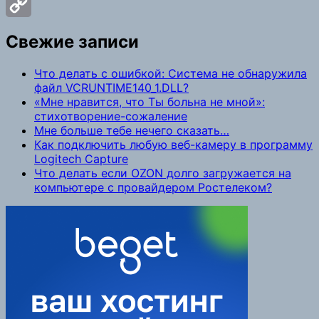
Facebook
Copy
Свежие записи
Link
Что делать с ошибкой: Система не обнаружила
файл VCRUNTIME140_1.DLL?
«Мне нравится, что Ты больна не мной»:
стихотворение-сожаление
Мне больше тебе нечего сказать…
Как подключить любую веб-камеру в программу
Logitech Capture
Что делать если OZON долго загружается на
компьютере с провайдером Ростелеком?