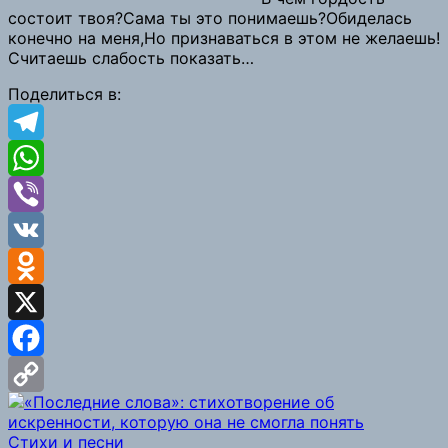
состоит твоя?Сама ты это понимаешь?Обиделась
Link
конечно на меня,Но признаваться в этом не желаешь!
Считаешь слабость показать…
Поделиться в:
Telegram
WhatsApp
Viber
VK
Odnoklassniki
X
Facebook
Copy
Стихи и песни
Link