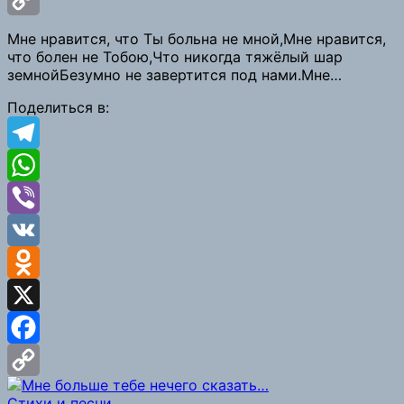
Copy
Мне нравится, что Ты больна не мной,Мне нравится,
что болен не Тобою,Что никогда тяжёлый шар
Link
земнойБезумно не завертится под нами.Мне…
Поделиться в:
Telegram
WhatsApp
Viber
VK
Odnoklassniki
X
Facebook
Copy
Стихи и песни