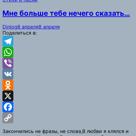
Link
Мне больше тебе нечего сказать…
Dinlog
8 апреля
8 апреля
Поделиться в:
Telegram
WhatsApp
Viber
VK
Odnoklassniki
X
Facebook
Copy
Закончились не фразы, не слова,В любви я клялся и