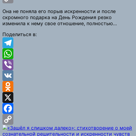
Copy
Она не поняла его порыв искренности и после
скромного подарка на День Рождения резко
Link
изменила к нему свое отношение, полностью…
Поделиться в:
Telegram
WhatsApp
Viber
VK
Odnoklassniki
X
Facebook
Copy