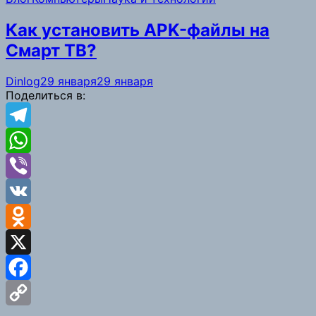
Link
Как установить APK-файлы на
Смарт ТВ?
Dinlog
29 января
29 января
Поделиться в:
Telegram
WhatsApp
Viber
VK
Odnoklassniki
X
Facebook