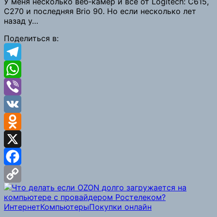
У меня несколько веб-камер и все от Logitech: C615,
C270 и последняя Brio 90. Но если несколько лет
Link
назад у…
Поделиться в:
Telegram
WhatsApp
Viber
VK
Odnoklassniki
X
Facebook
Copy
Интернет
Компьютеры
Покупки онлайн
Link