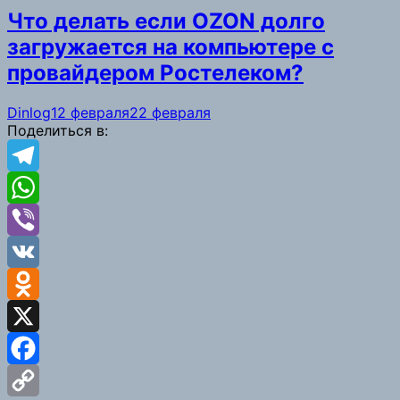
Что делать если OZON долго
загружается на компьютере с
провайдером Ростелеком?
Dinlog
12 февраля
22 февраля
Поделиться в:
Telegram
WhatsApp
Viber
VK
Odnoklassniki
X
Facebook