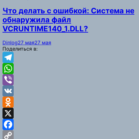
Что делать с ошибкой: Система не
обнаружила файл
VCRUNTIME140_1.DLL?
Dinlog
27 мая
27 мая
Поделиться в:
Telegram
WhatsApp
Viber
VK
Odnoklassniki
X
Facebook