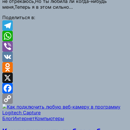
не отрекаюсь,Но ты любила ли когда-нибудь
Link
меня,Теперь я в этом сильно…
Поделиться в:
Telegram
WhatsApp
Viber
VK
Odnoklassniki
X
Facebook
Copy
Блог
Интернет
Компьютеры
Link