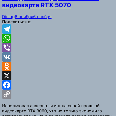
видеокарте RTX 5070
Dinlog
6 ноября
6 ноября
Поделиться в:
Telegram
WhatsApp
Viber
VK
Odnoklassniki
X
Facebook
Copy
Использовал андервольтинг на своей прошлой
видеокарте RTX 3060, что не только экономило
Link
электроэнергию, но и сохраняло ресурс видеокарты,