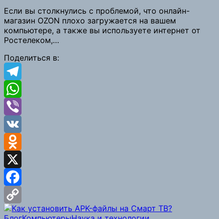
Copy
Если вы столкнулись с проблемой, что онлайн-
магазин OZON плохо загружается на вашем
Link
компьютере, а также вы используете интернет от
Ростелеком,…
Поделиться в:
Telegram
WhatsApp
Viber
VK
Odnoklassniki
X
Facebook
Copy
Блог
Компьютеры
Наука и технологии