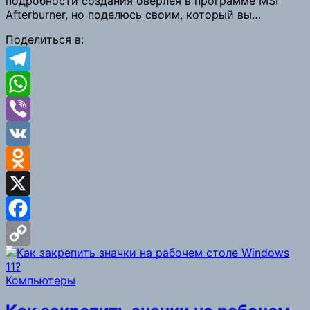
подробности создания оверлея в программе MSI
Link
Afterburner, но поделюсь своим, который вы…
Поделиться в:
Telegram
WhatsApp
Viber
VK
Odnoklassniki
X
Facebook
Copy
Компьютеры
Link