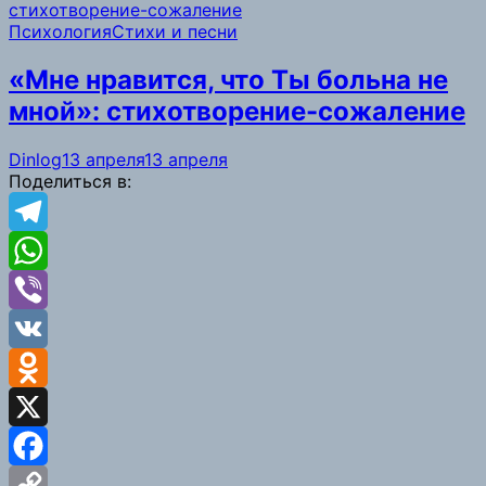
Психология
Стихи и песни
Link
«Мне нравится, что Ты больна не
мной»: стихотворение-сожаление
Dinlog
13 апреля
13 апреля
Поделиться в:
Telegram
WhatsApp
Viber
VK
Odnoklassniki
X
Facebook