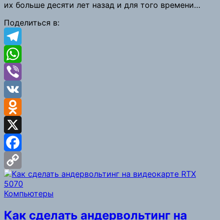
их больше десяти лет назад и для того времени…
Link
Поделиться в:
Telegram
WhatsApp
Viber
VK
Odnoklassniki
X
Facebook
Copy
Компьютеры
Link
Как сделать андервольтинг на