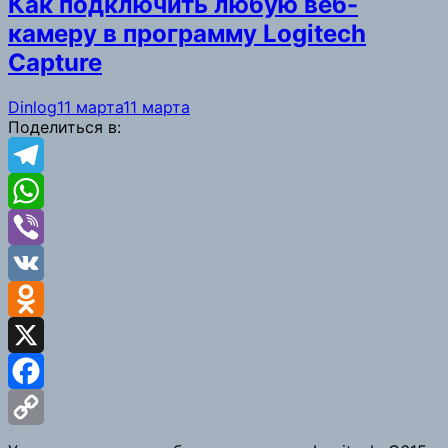
Как подключить любую веб-
камеру в программу Logitech
Capture
Dinlog
11 марта
11 марта
Поделиться в:
Telegram
WhatsApp
Viber
VK
Odnoklassniki
X
Facebook
Copy