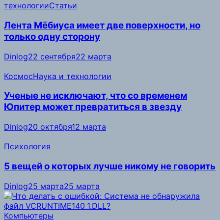
технологии
Статьи
Лента Мёбиуса имеет две поверхности, но
только одну сторону
Dinlog
22 сентября
22 марта
Космос
Наука и технологии
Ученые не исключают, что со временем
Юпитер может превратиться в звезду
Dinlog
20 октября
12 марта
Психология
5 вещей о которых лучше никому не говорить
Dinlog
25 марта
25 марта
Компьютеры