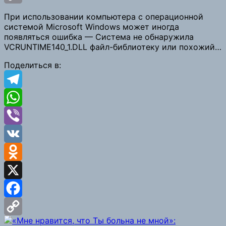
Copy
При использовании компьютера с операционной
системой Microsoft Windows может иногда
Link
появляться ошибка — Система не обнаружила
VCRUNTIME140_1.DLL файл-библиотеку или похожий…
Поделиться в:
Telegram
WhatsApp
Viber
VK
Odnoklassniki
X
Facebook
Copy