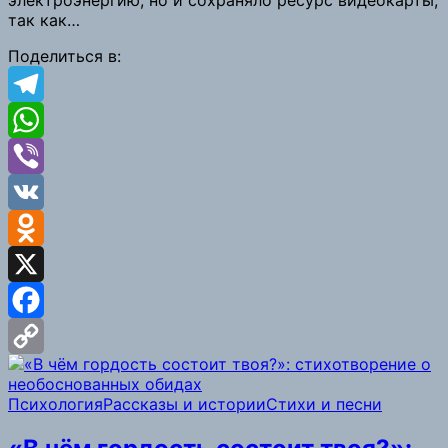
так как…
Поделиться в:
Telegram
WhatsApp
Viber
VK
Odnoklassniki
X
Facebook
Copy
Психология
Рассказы и истории
Стихи и песни
Link