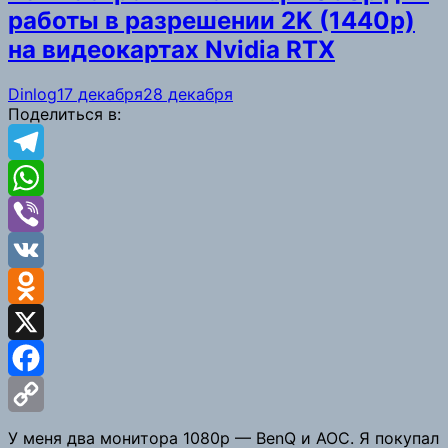
работы в разрешении 2K (1440p)
на видеокартах Nvidia RTX
Dinlog
17 декабря
28 декабря
Поделиться в:
Telegram
WhatsApp
Viber
VK
Odnoklassniki
X
Facebook
Copy
У меня два монитора 1080p — BenQ и AOC. Я покупал