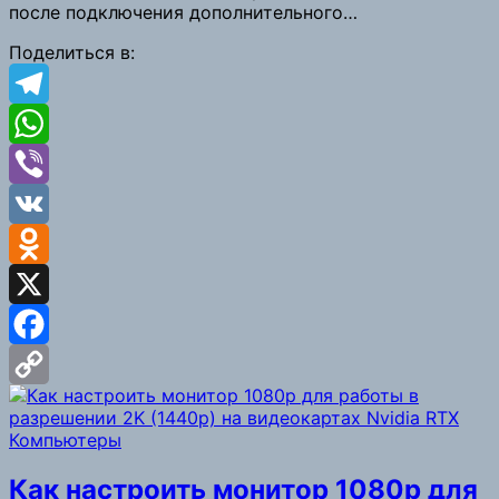
после подключения дополнительного…
Поделиться в:
Telegram
WhatsApp
Viber
VK
Odnoklassniki
X
Facebook
Copy
Компьютеры
Link
Как настроить монитор 1080p для