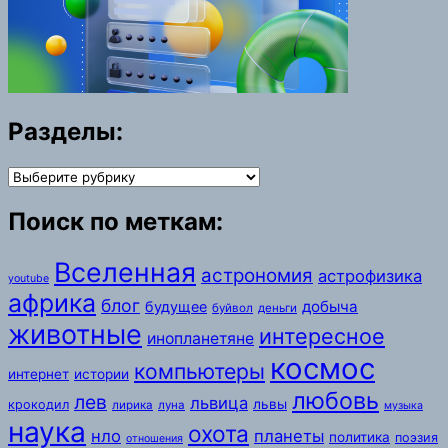
Разделы:
Разделы:
Поиск по меткам:
Вселенная
астрономия
астрофизика
youtube
африка
блог
добыча
будущее
буйвол
деньги
животные
интересное
инопланетяне
космос
компьютеры
интернет
истории
любовь
лев
львица
львы
крокодил
лирика
луна
музыка
наука
охота
нло
планеты
политика
поэзия
отношения