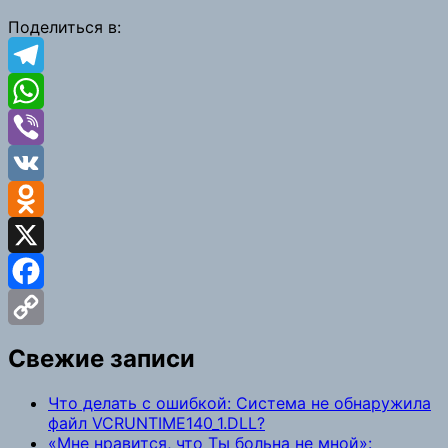
Поделиться в:
Telegram
WhatsApp
Viber
VK
Odnoklassniki
X
Facebook
Copy
Свежие записи
Link
Что делать с ошибкой: Система не обнаружила
файл VCRUNTIME140_1.DLL?
«Мне нравится, что Ты больна не мной»: