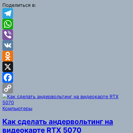
Поделиться в:
Telegram
WhatsApp
Viber
VK
Odnoklassniki
X
Facebook
Copy
Компьютеры
Link
Как сделать андервольтинг на
видеокарте RTX 5070