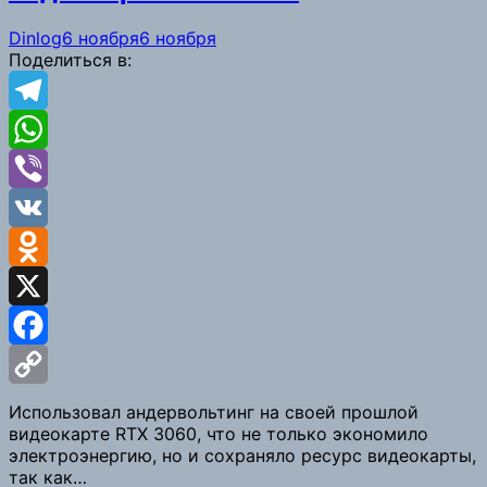
Dinlog
6 ноября
6 ноября
Поделиться в:
Telegram
WhatsApp
Viber
VK
Odnoklassniki
X
Facebook
Copy
Использовал андервольтинг на своей прошлой
видеокарте RTX 3060, что не только экономило
Link
электроэнергию, но и сохраняло ресурс видеокарты,
так как…