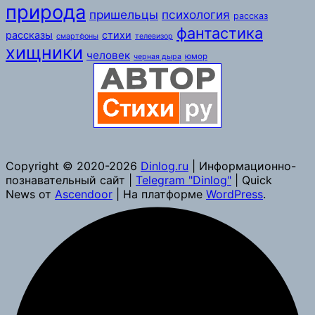
природа
пришельцы
психология
рассказ
фантастика
рассказы
стихи
смартфоны
телевизор
хищники
человек
юмор
черная дыра
Copyright © 2020-2026
Dinlog.ru
| Информационно-
познавательный сайт |
Telegram "Dinlog"
| Quick
News от
Ascendoor
| На платформе
WordPress
.