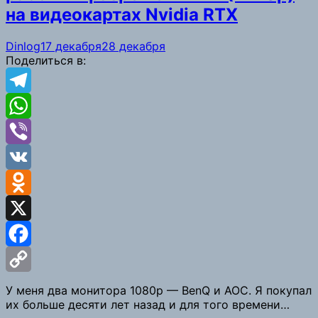
на видеокартах Nvidia RTX
Dinlog
17 декабря
28 декабря
Поделиться в:
Telegram
WhatsApp
Viber
VK
Odnoklassniki
X
Facebook
Copy
У меня два монитора 1080p — BenQ и AOC. Я покупал
их больше десяти лет назад и для того времени…
Link