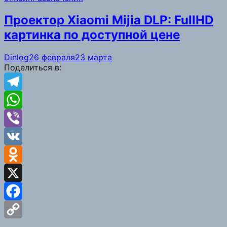
Проектор Xiaomi Mijia DLP: FullHD
картинка по доступной цене
Dinlog
26 февраля
23 марта
Поделиться в:
Telegram
WhatsApp
Viber
VK
Odnoklassniki
X
Facebook