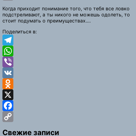
Copy
Когда приходит понимание того, что тебя все ловко
подстреливают, а ты никого не можешь одолеть, то
Link
стоит подумать о преимуществах.…
Поделиться в:
Telegram
WhatsApp
Viber
VK
Odnoklassniki
X
Facebook
Copy
Свежие записи