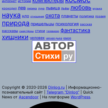
компьютеры
интернет
истории
любовь
лев
львица
львы
крокодил
лирика
луна
музыка
наука
охота
нло
планеты
политика
поэзия
отношения
природа
пришельцы
психология
рассказ
фантастика
рассказы
стихи
смартфоны
телевизор
хищники
человек
юмор
черная дыра
Copyright © 2020-2026
Dinlog.ru
| Информационно-
познавательный сайт |
Telegram "Dinlog"
| Quick
News от
Ascendoor
| На платформе
WordPress
.