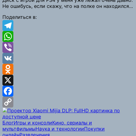
Не ошибусь, если скажу, что на полке он находился…
Link
Поделиться в:
Telegram
WhatsApp
Viber
VK
Odnoklassniki
X
Facebook
Copy
Блог
Игры и консоли
Кино, сериалы и
Link
мультфильмы
Наука и технологии
Покупки
онлайн
Развлечения