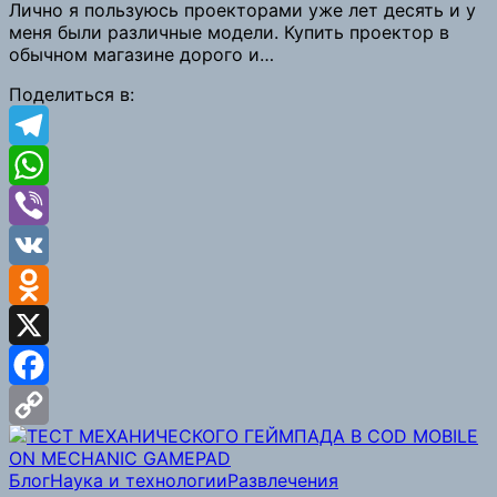
Copy
Лично я пользуюсь проекторами уже лет десять и у
меня были различные модели. Купить проектор в
Link
обычном магазине дорого и…
Поделиться в:
Telegram
WhatsApp
Viber
VK
Odnoklassniki
X
Facebook
Copy
Блог
Наука и технологии
Развлечения
Link