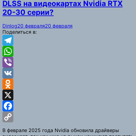
DLSS на видеокартах Nvidia RTX
20-30 серии?
Dinlog
20 февраля
20 февраля
Поделиться в:
Telegram
WhatsApp
Viber
VK
Odnoklassniki
X
Facebook
Copy
В феврале 2025 года Nvidia обновила драйверы