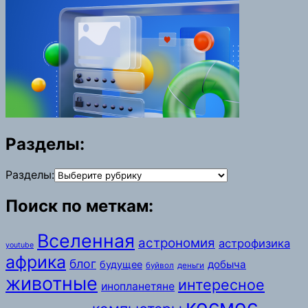
Разделы:
Разделы:
Поиск по меткам:
Вселенная
астрономия
астрофизика
youtube
африка
блог
добыча
будущее
буйвол
деньги
животные
интересное
инопланетяне
космос