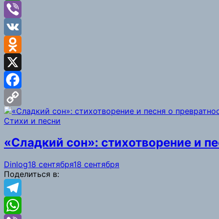
WhatsApp
Viber
VK
Odnoklassniki
X
Facebook
Copy
Стихи и песни
Link
«Сладкий сон»: стихотворение и п
Dinlog
18 сентября
18 сентября
Поделиться в:
Telegram