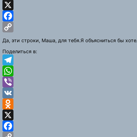
Odnoklassniki
X
Facebook
Copy
Да, эти строки, Маша, для тебя.Я объясниться бы хот
Link
Поделиться в:
Telegram
WhatsApp
Viber
VK
Odnoklassniki
X