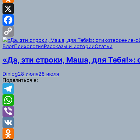
Odnoklassniki
X
Facebook
Copy
Блог
Психология
Рассказы и истории
Статьи
Link
«Да, эти строки, Маша, для Тебя!»
Dinlog
28 июля
28 июля
Поделиться в:
Telegram
WhatsApp
Viber
VK