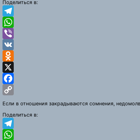
Поделиться в:
Telegram
WhatsApp
Viber
VK
Odnoklassniki
X
Facebook
Copy
Если в отношения закрадываются сомнения, недомолв
Link
Поделиться в:
Telegram