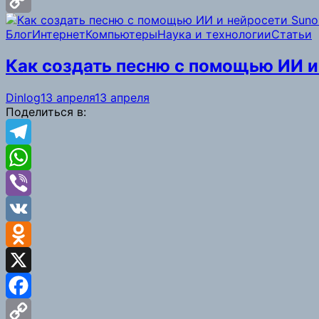
Facebook
Copy
Блог
Интернет
Компьютеры
Наука и технологии
Статьи
Link
Как создать песню с помощью ИИ и 
Dinlog
13 апреля
13 апреля
Поделиться в:
Telegram
WhatsApp
Viber
VK
Odnoklassniki
X
Facebook