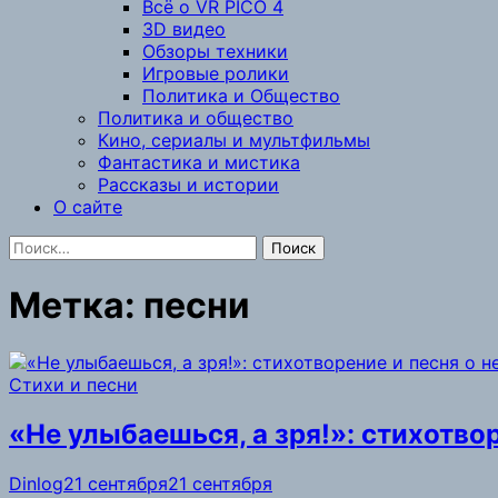
Всё о VR PICO 4
3D видео
Обзоры техники
Игровые ролики
Политика и Общество
Политика и общество
Кино, сериалы и мультфильмы
Фантастика и мистика
Рассказы и истории
О сайте
Найти:
Метка:
песни
Стихи и песни
«Не улыбаешься, а зря!»: стихотво
Dinlog
21 сентября
21 сентября