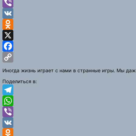
WhatsApp
Viber
VK
Odnoklassniki
X
Facebook
Copy
Иногда жизнь играет с нами в странные игры. Мы даж
Link
Поделиться в:
Telegram
WhatsApp
Viber
VK