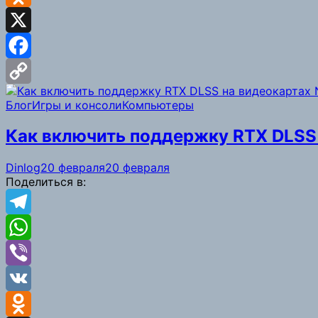
Odnoklassniki
X
Facebook
Copy
Блог
Игры и консоли
Компьютеры
Link
Как включить поддержку RTX DLSS 
Dinlog
20 февраля
20 февраля
Поделиться в:
Telegram
WhatsApp
Viber
VK