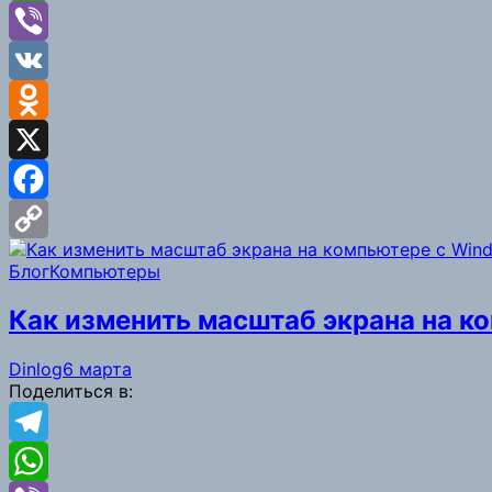
WhatsApp
Viber
VK
Odnoklassniki
X
Facebook
Copy
Блог
Компьютеры
Link
Как изменить масштаб экрана на к
Dinlog
6 марта
Поделиться в:
Telegram