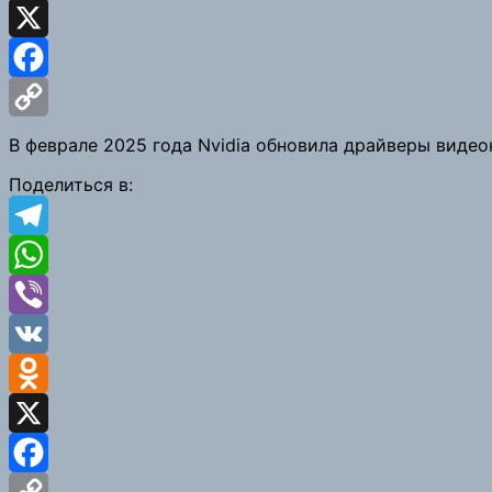
Odnoklassniki
X
Facebook
Copy
В феврале 2025 года Nvidia обновила драйверы видео
Link
Поделиться в:
Telegram
WhatsApp
Viber
VK
Odnoklassniki
X