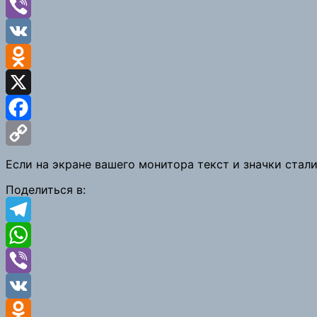
WhatsApp
Viber
VK
Odnoklassniki
X
Facebook
Copy
Если на экране вашего монитора текст и значки ста
Link
Поделиться в:
Telegram
WhatsApp
Viber
VK