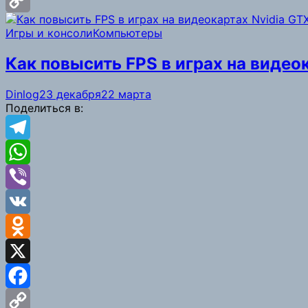
Facebook
Copy
Игры и консоли
Компьютеры
Link
Как повысить FPS в играх на видео
Dinlog
23 декабря
22 марта
Поделиться в:
Telegram
WhatsApp
Viber
VK
Odnoklassniki
X
Facebook