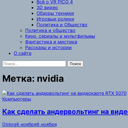
Всё о VR PICO 4
3D видео
Обзоры техники
Игровые ролики
Политика и Общество
Политика и общество
Кино, сериалы и мультфильмы
Фантастика и мистика
Рассказы и истории
О сайте
Найти:
Метка:
nvidia
Компьютеры
Как сделать андервольтинг на вид
Dinlog
6 ноября
6 ноября