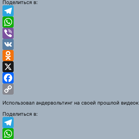
Поделиться в:
Telegram
WhatsApp
Viber
VK
Odnoklassniki
X
Facebook
Copy
Использовал андервольтинг на своей прошлой видеока
Link
Поделиться в:
Telegram