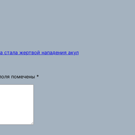
а стала жертвой нападения акул
поля помечены
*