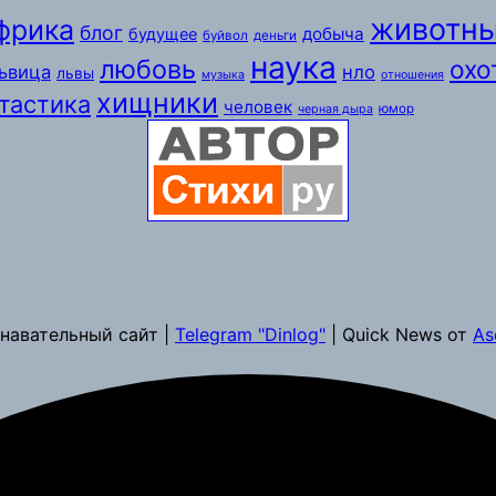
животн
фрика
блог
добыча
будущее
буйвол
деньги
наука
любовь
охо
ьвица
нло
львы
музыка
отношения
хищники
тастика
человек
юмор
черная дыра
навательный сайт |
Telegram "Dinlog"
| Quick News от
As