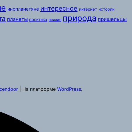
ые
интересное
инопланетяне
интернет
истории
природа
та
пришельцы
планеты
политика
поэзия
cendoor
| На платформе
WordPress
.