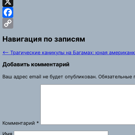
Odnoklassniki
X
Facebook
Copy
Навигация по записям
Link
⟵
Трагические каникулы на Багамах: юная американк
Добавить комментарий
Ваш адрес email не будет опубликован.
Обязательные 
Комментарий
*
Имя