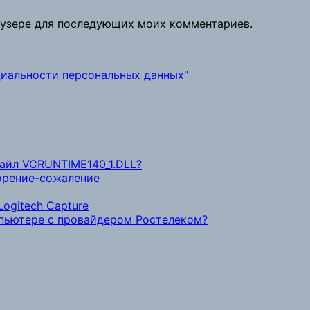
раузере для последующих моих комментариев.
иальности персональных данных"
файл VCRUNTIME140_1.DLL?
ворение-сожаление
ogitech Capture
мпьютере с провайдером Ростелеком?