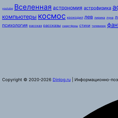
Вселенная
а
астрономия
астрофизика
youtube
космос
компьютеры
лев
л
крокодил
лирика
луна
фан
психология
рассказы
стихи
рассказ
смартфоны
телевизор
Copyright © 2020-2026
Dinlog.ru
| Информационно-поз