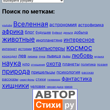
Поиск по меткам:
Вселенная
астрономия
астрофизика
youtube
африка
блог
добыча
будущее
буйвол
деньги
животные
интересное
инопланетяне
космос
компьютеры
интернет
истории
любовь
лев
львица
львы
крокодил
лирика
луна
музыка
наука
охота
нло
планеты
политика
поэзия
отношения
природа
пришельцы
психология
рассказ
фантастика
рассказы
стихи
смартфоны
телевизор
хищники
человек
юмор
черная дыра