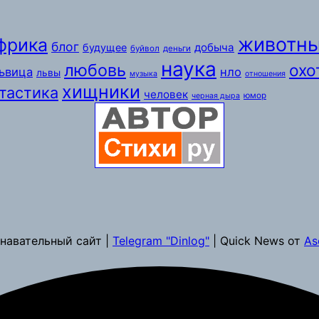
животн
фрика
блог
добыча
будущее
буйвол
деньги
наука
любовь
охо
ьвица
нло
львы
музыка
отношения
хищники
тастика
человек
юмор
черная дыра
навательный сайт |
Telegram "Dinlog"
| Quick News от
As