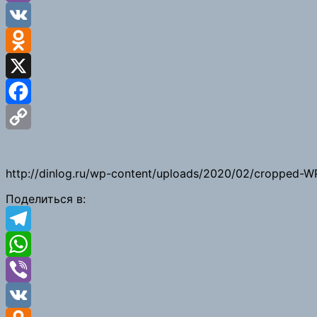
Viber
VK
Odnoklassniki
X
Facebook
Copy
Link
http://dinlog.ru/wp-content/uploads/2020/02/cropped-WP
Поделиться в:
Telegram
WhatsApp
Viber