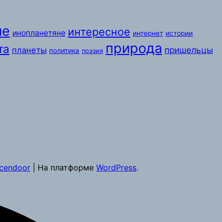
ые
интересное
инопланетяне
интернет
истории
природа
та
пришельцы
планеты
политика
поэзия
cendoor
| На платформе
WordPress
.