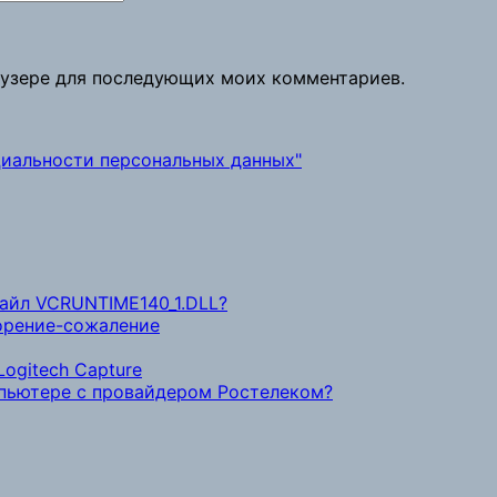
раузере для последующих моих комментариев.
иальности персональных данных"
файл VCRUNTIME140_1.DLL?
ворение-сожаление
ogitech Capture
мпьютере с провайдером Ростелеком?