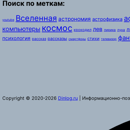
Поиск по меткам:
Вселенная
а
астрономия
астрофизика
youtube
космос
компьютеры
лев
л
крокодил
лирика
луна
фан
психология
рассказы
стихи
рассказ
смартфоны
телевизор
Copyright © 2020-2026
Dinlog.ru
| Информационно-поз