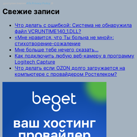
доступен плагин
ATs Privacy Policy
©
Свежие записи
Что делать с ошибкой: Система не обнаружила
файл VCRUNTIME140_1.DLL?
«Мне нравится, что Ты больна не мной»:
стихотворение-сожаление
Мне больше тебе нечего сказать…
Как подключить любую веб-камеру в программу
Logitech Capture
Что делать если OZON долго загружается на
компьютере с провайдером Ростелеком?