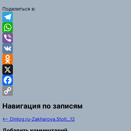
Link
Поделиться в:
Telegram
WhatsApp
Viber
VK
Odnoklassniki
X
Facebook
Copy
Навигация по записям
Link
⟵
Dinlog.ru-Zakharova.Stolt_.12
Добавить комментарий