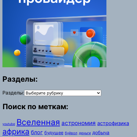
Разделы:
Разделы:
Поиск по меткам:
Вселенная
астрономия
астрофизика
youtube
африка
блог
добыча
будущее
буйвол
деньги