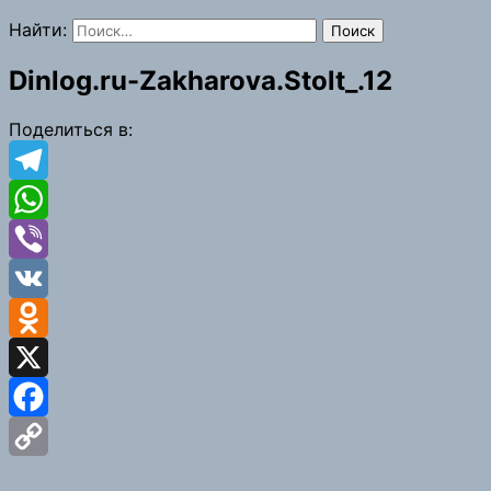
Найти:
Dinlog.ru-Zakharova.Stolt_.12
Поделиться в:
Telegram
WhatsApp
Viber
VK
Odnoklassniki
X
Facebook
Copy