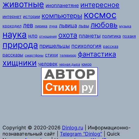
животные
интересное
инопланетяне
космос
компьютеры
интернет
истории
любовь
лев
львица
львы
крокодил
лирика
луна
музыка
наука
охота
нло
планеты
политика
поэзия
отношения
природа
пришельцы
психология
рассказ
фантастика
рассказы
стихи
смартфоны
телевизор
хищники
человек
юмор
черная дыра
Copyright © 2020-2026
Dinlog.ru
| Информационно-
познавательный сайт |
Telegram "Dinlog"
| Quick