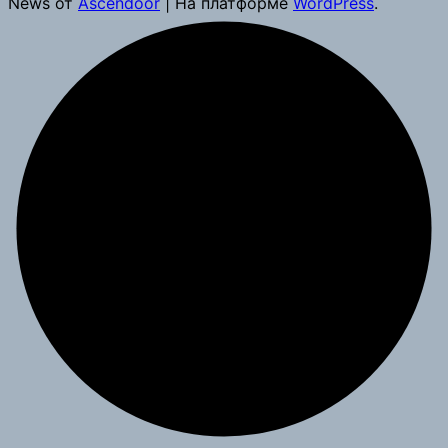
News от
Ascendoor
| На платформе
WordPress
.