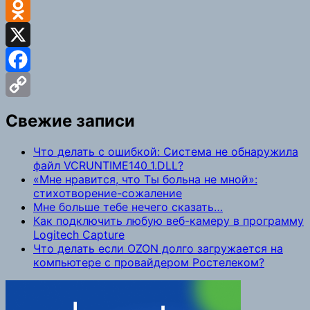
VK
Odnoklassniki
X
Facebook
Copy
Свежие записи
Link
Что делать с ошибкой: Система не обнаружила
файл VCRUNTIME140_1.DLL?
«Мне нравится, что Ты больна не мной»:
стихотворение-сожаление
Мне больше тебе нечего сказать…
Как подключить любую веб-камеру в программу
Logitech Capture
Что делать если OZON долго загружается на
компьютере с провайдером Ростелеком?