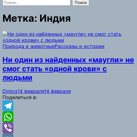
Найти:
Метка:
Индия
Природа и животные
Рассказы и истории
Ни один из найденных «маугли» не
смог стать «одной крови» с
людьми
Dinlog
14 февраля
14 февраля
Поделиться в:
Telegram
WhatsApp