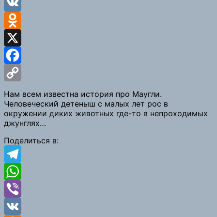
Viber
VK
Odnoklassniki
X
Facebook
Copy
Нам всем известна история про Маугли.
Человеческий детеныш с малых лет рос в
Link
окружении диких животных где-то в непроходимых
джунглях…
Поделиться в:
Telegram
WhatsApp
Viber