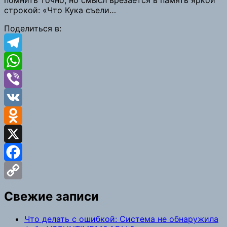
Link
строкой: «Что Кука съели…
Поделиться в:
Telegram
WhatsApp
Viber
VK
Odnoklassniki
X
Facebook
Copy
Свежие записи
Link
Что делать с ошибкой: Система не обнаружила