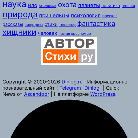
наука
охота
нло
планеты
политика
поэзия
отношения
природа
пришельцы
психология
рассказ
фантастика
рассказы
стихи
смартфоны
телевизор
хищники
человек
юмор
черная дыра
Copyright © 2020-2026
Dinlog.ru
| Информационно-
познавательный сайт |
Telegram "Dinlog"
| Quick
News от
Ascendoor
| На платформе
WordPress
.