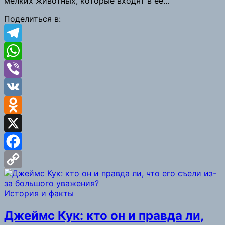
мелких животных, которые входят в ее…
Поделиться в:
Telegram
WhatsApp
Viber
VK
Odnoklassniki
X
Facebook
Copy
История и факты
Link
Джеймс Кук: кто он и правда ли,