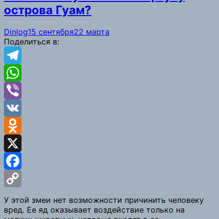
острова Гуам?
Dinlog
15 сентября
22 марта
Поделиться в:
Telegram
WhatsApp
Viber
VK
Odnoklassniki
X
Facebook
Copy
У этой змеи нет возможности причинить человеку
вред. Ее яд оказывает воздействие только на
Link