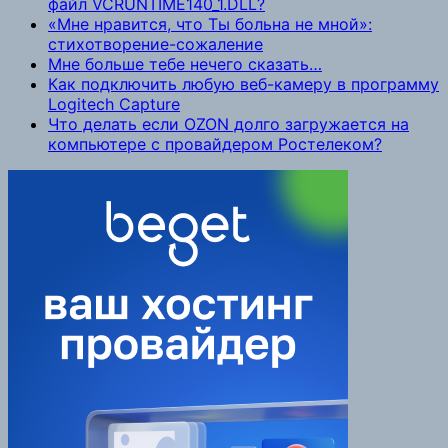
файл VCRUNTIME140_1.DLL?
«Мне нравится, что Ты больна не мной»:
стихотворение-сожаление
Мне больше тебе нечего сказать…
Как подключить любую веб-камеру в программу
Logitech Capture
Что делать если OZON долго загружается на
компьютере с провайдером Ростелеком?