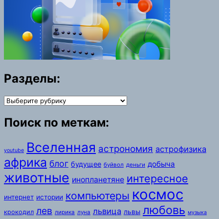
Разделы:
Разделы:
Поиск по меткам:
Вселенная
астрономия
астрофизика
youtube
африка
блог
добыча
будущее
буйвол
деньги
животные
интересное
инопланетяне
космос
компьютеры
интернет
истории
любовь
лев
львица
львы
крокодил
лирика
луна
музыка