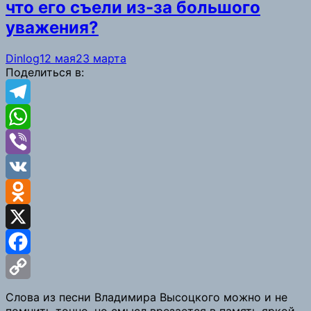
что его съели из-за большого
уважения?
Dinlog
12 мая
23 марта
Поделиться в:
Telegram
WhatsApp
Viber
VK
Odnoklassniki
X
Facebook
Copy
Слова из песни Владимира Высоцкого можно и не
помнить точно, но смысл врезается в память яркой