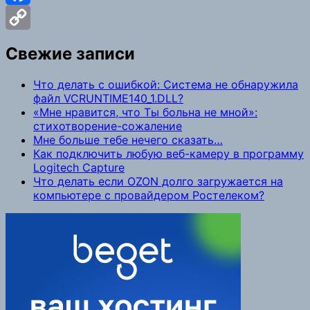
Facebook
Copy
Свежие записи
Link
Что делать с ошибкой: Система не обнаружила
файл VCRUNTIME140_1.DLL?
«Мне нравится, что Ты больна не мной»:
стихотворение-сожаление
Мне больше тебе нечего сказать…
Как подключить любую веб-камеру в программу
Logitech Capture
Что делать если OZON долго загружается на
компьютере с провайдером Ростелеком?