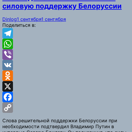
силовую поддержку Белоруссии
Dinlog
1 сентября
1 сентября
Поделиться в:
Telegram
WhatsApp
Viber
VK
Odnoklassniki
X
Facebook
Copy
Слова решительной поддержки Белоруссии при
необходимости подтвердил Владимир Путин в
Link