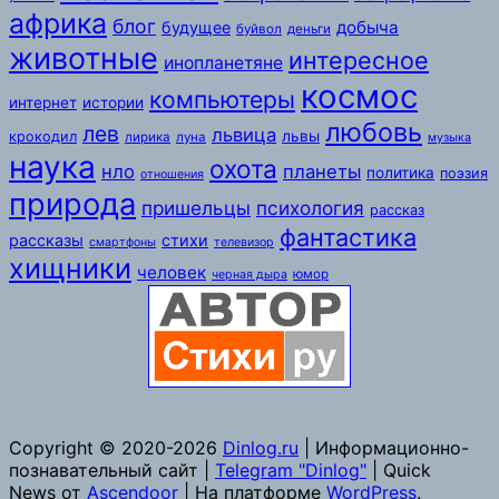
африка
блог
добыча
будущее
буйвол
деньги
животные
интересное
инопланетяне
космос
компьютеры
интернет
истории
любовь
лев
львица
львы
крокодил
лирика
луна
музыка
наука
охота
нло
планеты
политика
поэзия
отношения
природа
пришельцы
психология
рассказ
фантастика
рассказы
стихи
смартфоны
телевизор
хищники
человек
юмор
черная дыра
Copyright © 2020-2026
Dinlog.ru
| Информационно-
познавательный сайт |
Telegram "Dinlog"
| Quick
News от
Ascendoor
| На платформе
WordPress
.