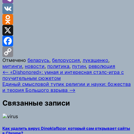
Viber
VK
Odnoklassniki
X
Facebook
Отмечено
беларусь
,
белоруссия
,
лукашенко
,
Copy
митинги
,
новости
,
политика
,
путин
,
революция
Навигация
⟵
«Dishonored»: умная и интересная стэлс-игра с
Link
поучительным сюжетом
по
Единый смысловой тупик религии и науки: божества
записям
и теория Большого взрыва
⟶
Связанные записи
Как удалить вирус Dinoklafbzor, который сам открывает сайты
в Chrome?