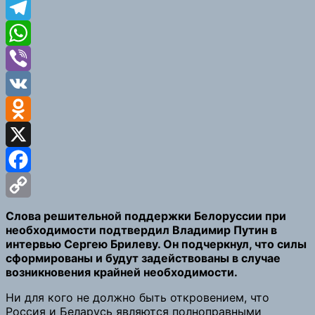
Telegram
WhatsApp
Viber
VK
Odnoklassniki
X
Facebook
Copy
Слова решительной поддержки Белоруссии при
необходимости подтвердил Владимир Путин в
Link
интервью Сергею Брилеву. Он подчеркнул, что силы
сформированы и будут задействованы в случае
возникновения крайней необходимости.
Ни для кого не должно быть откровением, что
Россия и Беларусь являются полноправными