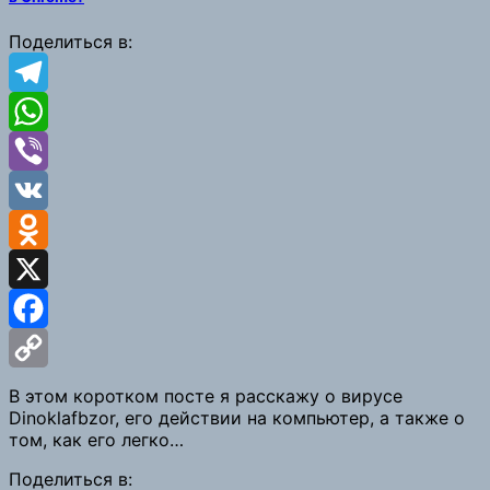
Поделиться в:
Telegram
WhatsApp
Viber
VK
Odnoklassniki
X
Facebook
Copy
В этом коротком посте я расскажу о вирусе
Dinoklafbzor, его действии на компьютер, а также о
Link
том, как его легко…
Поделиться в: