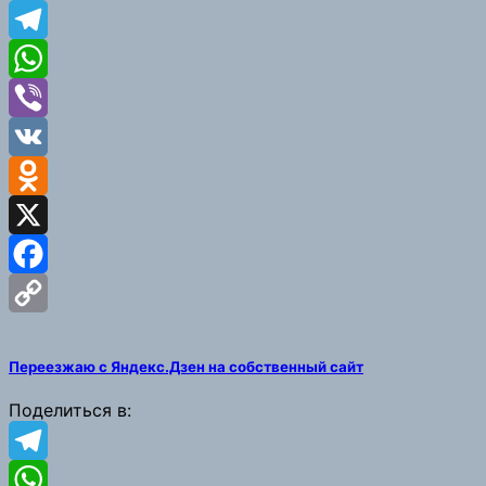
Telegram
WhatsApp
Viber
VK
Odnoklassniki
X
Facebook
Copy
Переезжаю с Яндекс.Дзен на собственный сайт
Link
Поделиться в:
Telegram