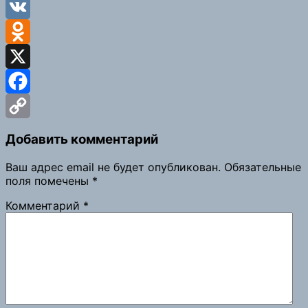
Viber
VK
Odnoklassniki
X
Facebook
Copy
Добавить комментарий
Link
Ваш адрес email не будет опубликован.
Обязательные
поля помечены
*
Комментарий
*