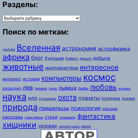
Разделы:
Разделы:
Поиск по меткам:
Вселенная
астрономия
астрофизика
youtube
африка
блог
добыча
будущее
буйвол
деньги
животные
интересное
инопланетяне
космос
компьютеры
интернет
истории
любовь
лев
львица
львы
крокодил
лирика
луна
музыка
наука
охота
нло
планеты
политика
поэзия
отношения
природа
пришельцы
психология
рассказ
фантастика
рассказы
стихи
смартфоны
телевизор
хищники
человек
юмор
черная дыра