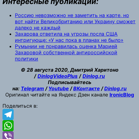
Интересные публикации:
Россию невозможно не заметить на карте, но
вот найти Великобританию или Украину сможет
далеко не каждый
Захарова ответила на угрозы посла США
интригующе: «У нас пока в планах не было»
Румынии не понравилась оценка Марией
Захаровой собственной антироссийской
политики
© 28 августа 2020, Дмитрий Харитоно
/
DinlogVideoPlus
/
Dinlog.ru
Подписывайтесь
на:
Telegram
/
Youtube
/
ВКонтакте
/
Dinlog.ru
Оригинал читайте на Яндекс Дзен канале
IronicBlog
Поделиться в:
Telegram
WhatsApp