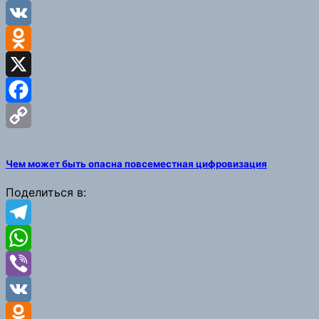
Viber
VK
Odnoklassniki
X
Facebook
Copy
Чем может быть опасна повсеместная цифровизация
Link
Поделиться в:
Telegram
WhatsApp
Viber
VK