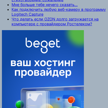
Мне больше тебе нечего сказать…
Как подключить любую веб-камеру в программу
Logitech Capture
Что делать если OZON долго загружается на
компьютере с провайдером Ростелеком?