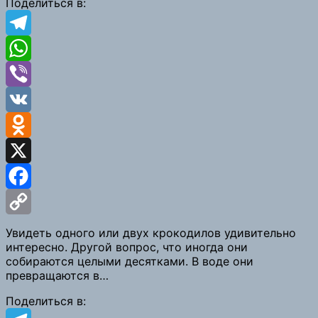
Поделиться в:
Telegram
WhatsApp
Viber
VK
Odnoklassniki
X
Facebook
Copy
Увидеть одного или двух крокодилов удивительно
интересно. Другой вопрос, что иногда они
Link
собираются целыми десятками. В воде они
превращаются в…
Поделиться в: