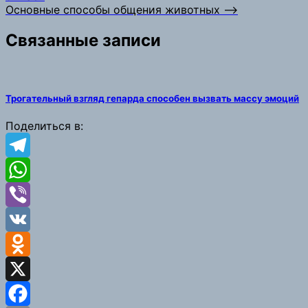
по
Основные способы общения животных
⟶
записям
Связанные записи
Трогательный взгляд гепарда способен вызвать массу эмоций
Поделиться в:
Telegram
WhatsApp
Viber
VK
Odnoklassniki
X