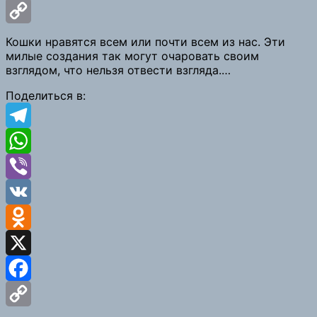
Facebook
Copy
Кошки нравятся всем или почти всем из нас. Эти
милые создания так могут очаровать своим
Link
взглядом, что нельзя отвести взгляда.…
Поделиться в:
Telegram
WhatsApp
Viber
VK
Odnoklassniki
X
Facebook