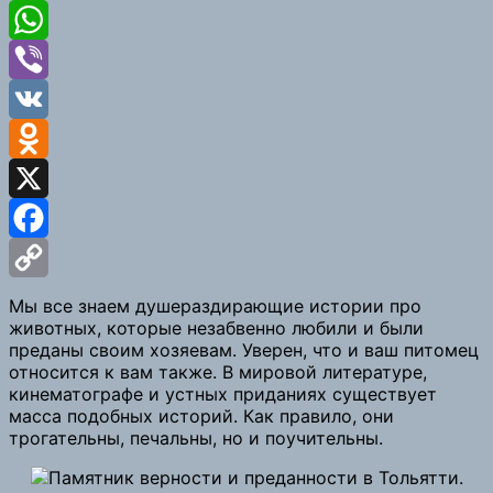
Telegram
WhatsApp
Viber
VK
Odnoklassniki
X
Facebook
Copy
Мы все знаем душераздирающие истории про
животных, которые незабвенно любили и были
Link
преданы своим хозяевам. Уверен, что и ваш питомец
относится к вам также. В мировой литературе,
кинематографе и устных приданиях существует
масса подобных историй. Как правило, они
трогательны, печальны, но и поучительны.