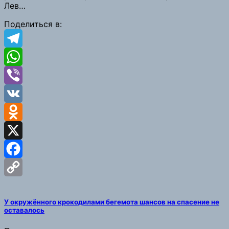
Лев…
Поделиться в:
Telegram
WhatsApp
Viber
VK
Odnoklassniki
X
Facebook
Copy
У окружённого крокодилами бегемота шансов на спасение не
Link
оставалось