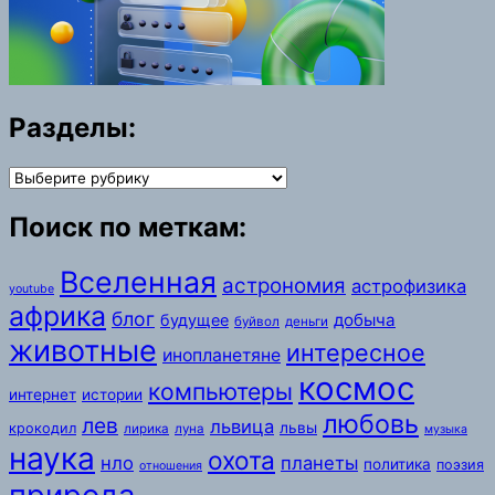
Разделы:
Разделы:
Поиск по меткам:
Вселенная
астрономия
астрофизика
youtube
африка
блог
добыча
будущее
буйвол
деньги
животные
интересное
инопланетяне
космос
компьютеры
интернет
истории
любовь
лев
львица
львы
крокодил
лирика
луна
музыка
наука
охота
нло
планеты
политика
поэзия
отношения