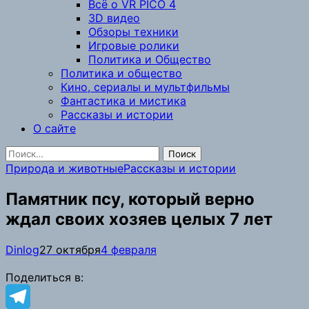
Всё о VR PICO 4
3D видео
Обзоры техники
Игровые ролики
Политика и Общество
Политика и общество
Кино, сериалы и мультфильмы
Фантастика и мистика
Рассказы и истории
О сайте
Найти:
Природа и животные
Рассказы и истории
Памятник псу, который верно
ждал своих хозяев целых 7 лет
Dinlog
27 октября
4 февраля
Поделиться в: