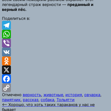
легендарный страж верности —
преданный и
верный пёс.
Поделиться в:
Telegram
WhatsApp
Viber
VK
Odnoklassniki
X
Facebook
Отмечено
верность
,
животные
,
история
,
овчарка
,
Copy
памятник
,
рассказ
,
собака
,
Тольятти
Навигация
⟵
Хорошо, что хоть таких тараканов у нас не
Link
бывает