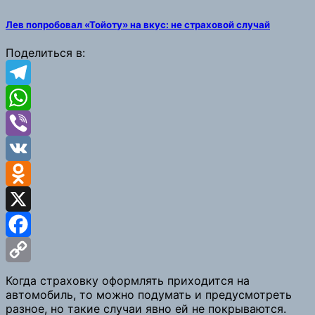
Copy
Лев попробовал «Тойоту» на вкус: не страховой случай
Link
Поделиться в:
Telegram
WhatsApp
Viber
VK
Odnoklassniki
X
Facebook
Copy
Когда страховку оформлять приходится на
автомобиль, то можно подумать и предусмотреть
Link
разное, но такие случаи явно ей не покрываются.