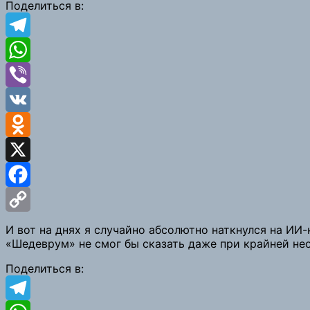
Поделиться в:
Telegram
WhatsApp
Viber
VK
Odnoklassniki
X
Facebook
Copy
И вот на днях я случайно абсолютно наткнулся на ИИ
«Шедеврум» не смог бы сказать даже при крайней не
Link
Поделиться в: