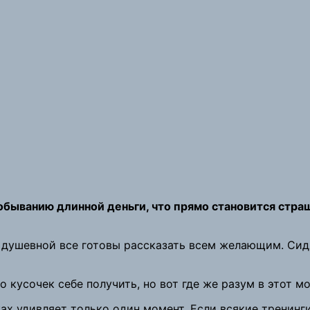
обыванию длинной деньги, что прямо становится страш
е душевной все готовы рассказать всем желающим. Сидя
о кусочек себе получить, но вот где же разум в этот м
ках удивляет только один момент. Если всякие тренин