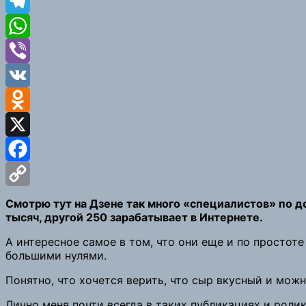
Telegram
WhatsApp
Viber
VK
Odnoklassniki
X
Facebook
Copy
Смотрю тут на Дзене так много «специалистов» по д
тысяч, другой 250 зарабатывает в Интернете.
Link
А интересное самое в том, что они еще и по простот
большими нулями.
Понятно, что хочется верить, что сыр вкусный и можн
Лично меня почти всегда в таких публикациях и роли