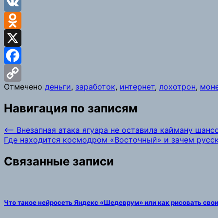
Viber
VK
Odnoklassniki
X
Facebook
Отмечено
деньги
,
заработок
,
интернет
,
лохотрон
,
мон
Copy
Навигация по записям
Link
⟵
Внезапная атака ягуара не оставила кайману шанс
Где находится космодром «Восточный» и зачем русс
Связанные записи
Что такое нейросеть Яндекс «Шедеврум» или как рисовать св