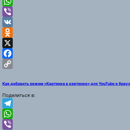
Telegram
WhatsApp
Viber
VK
Odnoklassniki
X
Facebook
Copy
Как добавить режим «Картинка в картинке» для YouTube в брау
Link
Поделиться в:
Telegram
WhatsApp