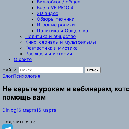
Видеоблог / общее
Всё о VR PICO 4
3D видео
Обзоры техники
Игровые ролики
Политика и Общество
Политика и общество
Кино, сериалы и мультфильмы
Фантастика и мистика
Рассказы и истории
О сайте
Найти:
Блог
Психология
Не верьте урокам и вебинарам, кото
помощь вам
Dinlog
16 марта
16 марта
Поделиться в: