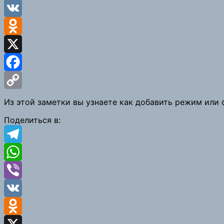
Viber
VK
Odnoklassniki
X
Facebook
Copy
Из этой заметки вы узнаете как добавить режим или 
Link
Поделиться в:
Telegram
WhatsApp
Viber
VK