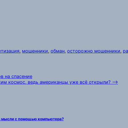
етизация
,
мошенники
,
обман
,
осторожно мошенники
,
ра
ов на спасение
ким космос, ведь американцы уже всё открыли?
⟶
ои мысли с помощью компьютера?