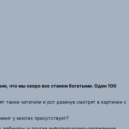
но, что мы скоро все станем богатыми. Один 100
т такие читатели и рот разинув смотрят в картинки с
омент у многих присутствует?
ги, вебинары и другие информационно-заряженные