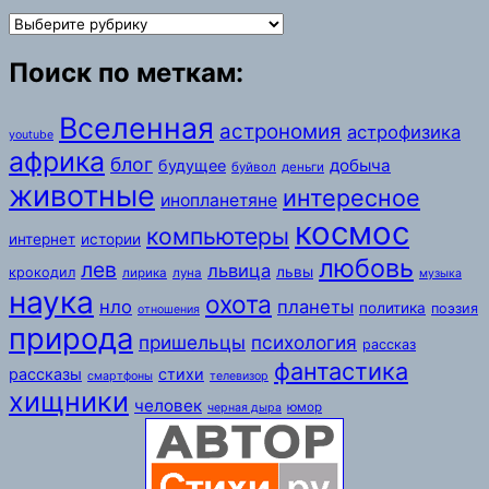
Разделы:
Поиск по меткам:
Вселенная
астрономия
астрофизика
youtube
африка
блог
добыча
будущее
буйвол
деньги
животные
интересное
инопланетяне
космос
компьютеры
интернет
истории
любовь
лев
львица
львы
крокодил
лирика
луна
музыка
наука
охота
нло
планеты
политика
поэзия
отношения
природа
пришельцы
психология
рассказ
фантастика
рассказы
стихи
смартфоны
телевизор
хищники
человек
юмор
черная дыра