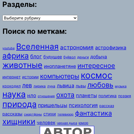
Разделы:
Разделы:
Поиск по меткам:
Вселенная
астрономия
астрофизика
youtube
африка
блог
добыча
будущее
буйвол
деньги
животные
интересное
инопланетяне
космос
компьютеры
интернет
истории
любовь
лев
львица
львы
крокодил
лирика
луна
музыка
наука
охота
нло
планеты
политика
поэзия
отношения
природа
пришельцы
психология
рассказ
фантастика
рассказы
стихи
смартфоны
телевизор
хищники
человек
юмор
черная дыра