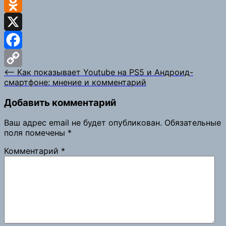
VK
Odnoklassniki
X
Facebook
Навигация
⟵
Как показывает Youtube на PS5 и Андроид-
Copy
смартфоне: мнение и комментарий
по
Link
записям
Добавить комментарий
Ваш адрес email не будет опубликован.
Обязательные
поля помечены
*
Комментарий
*