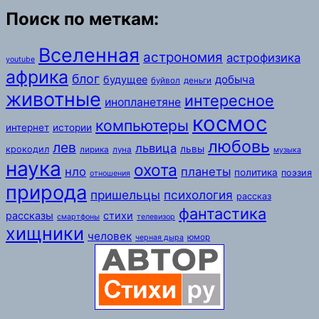
Поиск по меткам:
Вселенная
астрономия
астрофизика
youtube
африка
блог
добыча
будущее
буйвол
деньги
животные
интересное
инопланетяне
космос
компьютеры
интернет
истории
любовь
лев
львица
львы
крокодил
лирика
луна
музыка
наука
охота
нло
планеты
политика
поэзия
отношения
природа
пришельцы
психология
рассказ
фантастика
рассказы
стихи
смартфоны
телевизор
хищники
человек
юмор
черная дыра