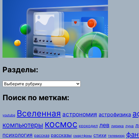
Разделы:
Разделы:
Поиск по меткам:
Вселенная
а
астрономия
астрофизика
youtube
космос
компьютеры
лев
л
крокодил
лирика
луна
фан
психология
рассказы
стихи
рассказ
смартфоны
телевизор