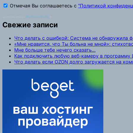
Отмечая Вы соглашаетесь с
"Политикой конфиденц
доступен плагин
ATs Privacy Policy
©
Свежие записи
Что делать с ошибкой: Система не обнаружила 
«Мне нравится, что Ты больна не мной»: стихот
Мне больше тебе нечего сказать…
Как подключить любую веб-камеру в программу L
Что делать если OZON долго загружается на ко