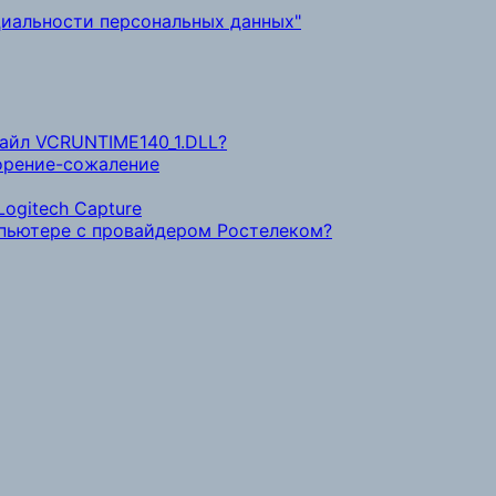
иальности персональных данных"
файл VCRUNTIME140_1.DLL?
ворение-сожаление
ogitech Capture
мпьютере с провайдером Ростелеком?