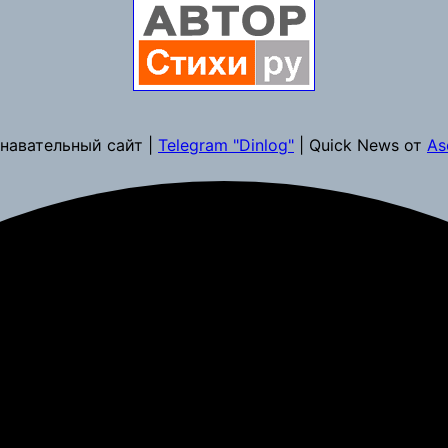
навательный сайт |
Telegram "Dinlog"
| Quick News от
As