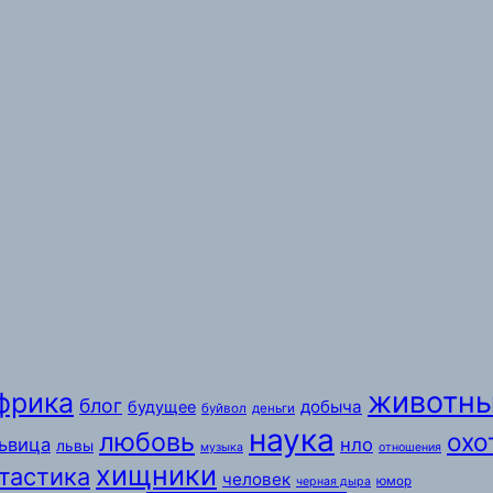
животн
фрика
блог
добыча
будущее
буйвол
деньги
наука
любовь
охо
ьвица
нло
львы
музыка
отношения
хищники
тастика
человек
юмор
черная дыра