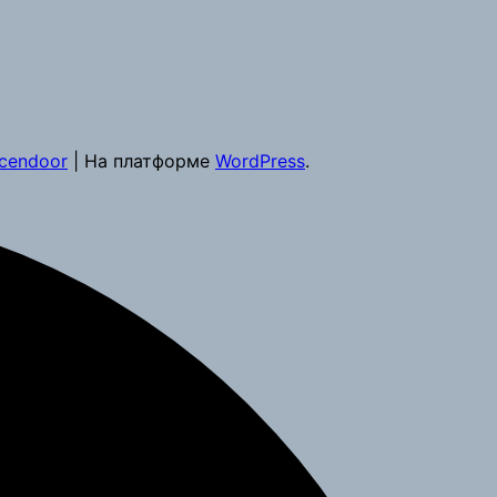
cendoor
| На платформе
WordPress
.