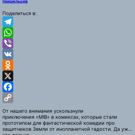
пришельцев
Поделиться в:
Telegram
WhatsApp
Viber
VK
Odnoklassniki
X
Facebook
Copy
От нашего внимания ускользнули
приключения «MIB» в комиксах, которые стали
Link
прототипом для фантастической комедии про
защитников Земли от инопланетной гадости. Да уж…