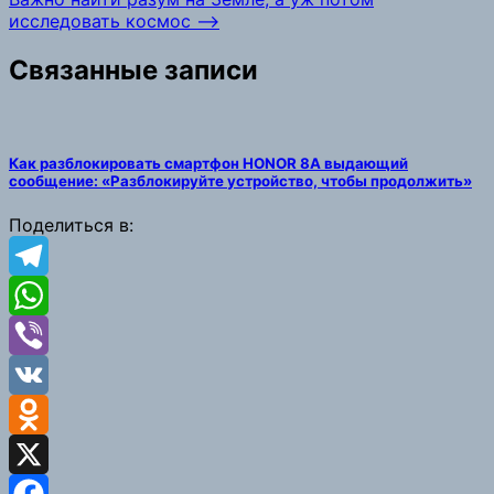
исследовать космос
⟶
Связанные записи
Как разблокировать смартфон HONOR 8A выдающий
сообщение: «Разблокируйте устройство, чтобы продолжить»
Поделиться в:
Telegram
WhatsApp
Viber
VK
Odnoklassniki
X