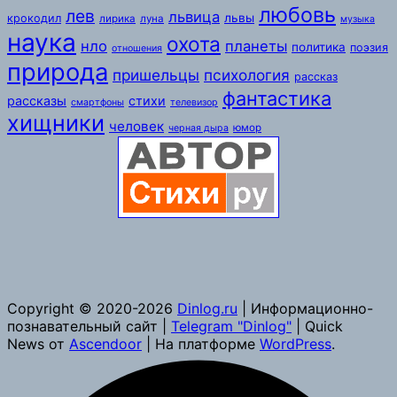
любовь
лев
львица
львы
крокодил
лирика
луна
музыка
наука
охота
нло
планеты
политика
поэзия
отношения
природа
пришельцы
психология
рассказ
фантастика
рассказы
стихи
смартфоны
телевизор
хищники
человек
юмор
черная дыра
Copyright © 2020-2026
Dinlog.ru
| Информационно-
познавательный сайт |
Telegram "Dinlog"
| Quick
News от
Ascendoor
| На платформе
WordPress
.