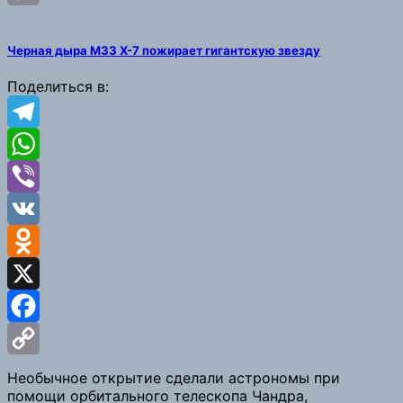
Copy
Черная дыра M33 X-7 пожирает гигантскую звезду
Link
Поделиться в:
Telegram
WhatsApp
Viber
VK
Odnoklassniki
X
Facebook
Copy
Необычное открытие сделали астрономы при
помощи орбитального телескопа Чандра,