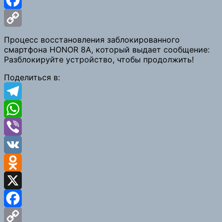
Facebook
Copy
Процесс восстановления заблокированного
смартфона HONOR 8A, который выдает сообщение:
Link
Разблокируйте устройство, чтобы продолжить!
Поделиться в:
Telegram
WhatsApp
Viber
VK
Odnoklassniki
X
Facebook