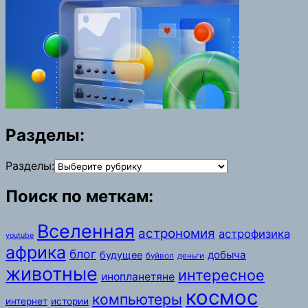
Разделы:
Разделы:
Поиск по меткам:
Вселенная
астрономия
астрофизика
youtube
африка
блог
добыча
будущее
буйвол
деньги
животные
интересное
инопланетяне
космос
компьютеры
интернет
истории