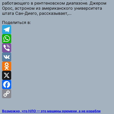
Link
работающего в рентгеновском диапазоне. Джером
Орос, астроном из американского университета
штата Сан-Диего, рассказывает,…
Поделиться в:
Telegram
WhatsApp
Viber
VK
Odnoklassniki
X
Facebook
Copy
Возможно, что НЛО — это машины времени, а не корабли
Link