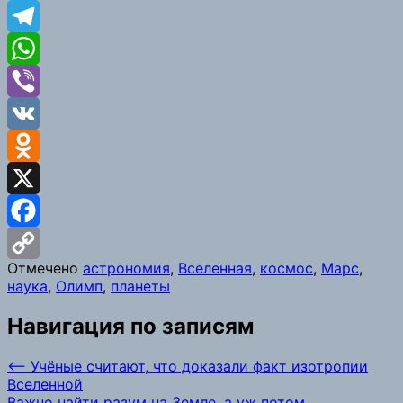
Telegram
WhatsApp
Viber
VK
Odnoklassniki
X
Facebook
Отмечено
астрономия
,
Вселенная
,
космос
,
Марс
,
Copy
наука
,
Олимп
,
планеты
Link
Навигация по записям
⟵
Учёные считают, что доказали факт изотропии
Вселенной
Важно найти разум на Земле, а уж потом