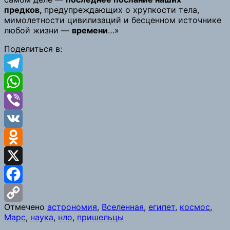
предков,
предупреждающих о хрупкости тела,
мимолетности цивилизаций и бесценном источнике
любой жизни —
времени
…»
Поделиться в:
Telegram
WhatsApp
Viber
VK
Odnoklassniki
X
Facebook
Отмечено
астрономия
,
Вселенная
,
египет
,
космос
,
Copy
Марс
,
наука
,
нло
,
пришельцы
Link