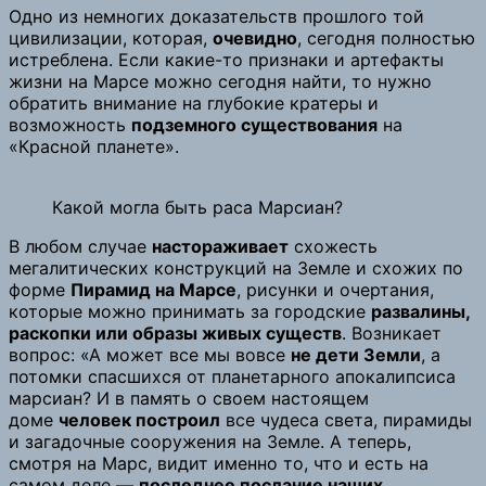
Одно из немногих доказательств прошлого той
цивилизации, которая,
очевидно
, сегодня полностью
истреблена. Если какие-то признаки и артефакты
жизни на Марсе можно сегодня найти, то нужно
обратить внимание на глубокие кратеры и
возможность
подземного существования
на
«Красной планете».
Какой могла быть раса Марсиан?
В любом случае
настораживает
схожесть
мегалитических конструкций на Земле и схожих по
форме
Пирамид на Марсе
, рисунки и очертания,
которые можно принимать за городские
развалины,
раскопки или образы живых существ
. Возникает
вопрос: «А может все мы вовсе
не дети Земли
, а
потомки спасшихся от планетарного апокалипсиса
марсиан? И в память о своем настоящем
доме
человек построил
все чудеса света, пирамиды
и загадочные сооружения на Земле. А теперь,
смотря на Марс, видит именно то, что и есть на
самом деле —
последнее послание наших