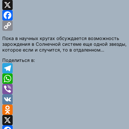
Odnoklassniki
X
Facebook
Copy
Пока в научных кругах обсуждается возможность
зарождения в Солнечной системе еще одной звезды,
Link
которое если и случится, то в отдаленном…
Поделиться в:
Telegram
WhatsApp
Viber
VK
Odnoklassniki