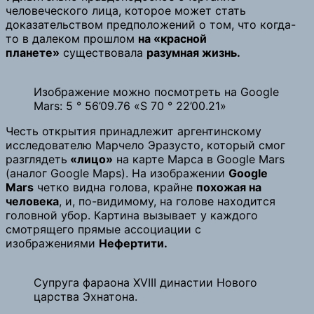
человеческого лица, которое может стать
доказательством предположений о том, что когда-
то в далеком прошлом
на «красной
планете»
существовала
разумная жизнь.
Изображение можно посмотреть на Google
Mars: 5 ° 56’09.76 «S 70 ° 22’00.21»
Честь открытия принадлежит аргентинскому
исследователю Марчело Эразусто, который смог
разглядеть
«лицо»
на карте Марса в Google Mars
(аналог Google Maps). На изображении
Google
Mars
четко видна голова, крайне
похожая на
человека
, и, по-видимому, на голове находится
головной убор. Картина вызывает у каждого
смотрящего прямые ассоциации с
изображениями
Нефертити.
Супруга фараона XVIII династии Нового
царства Эхнатона.