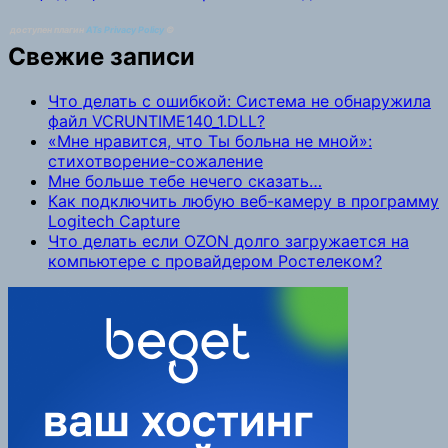
доступен плагин
ATs Privacy Policy
©
Свежие записи
Что делать с ошибкой: Система не обнаружила
файл VCRUNTIME140_1.DLL?
«Мне нравится, что Ты больна не мной»:
стихотворение-сожаление
Мне больше тебе нечего сказать…
Как подключить любую веб-камеру в программу
Logitech Capture
Что делать если OZON долго загружается на
компьютере с провайдером Ростелеком?