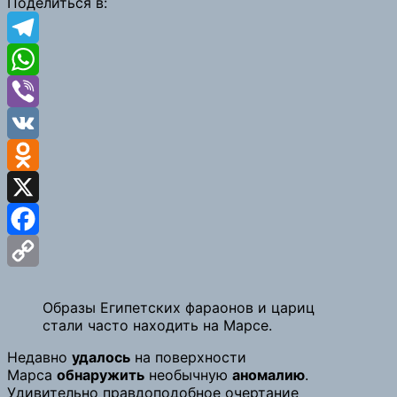
Поделиться в:
Telegram
WhatsApp
Viber
VK
Odnoklassniki
X
Facebook
Copy
Образы Египетских фараонов и цариц
Link
стали часто находить на Марсе.
Недавно
удалось
на поверхности
Марса
обнаружить
необычную
аномалию
.
Удивительно правдоподобное очертание