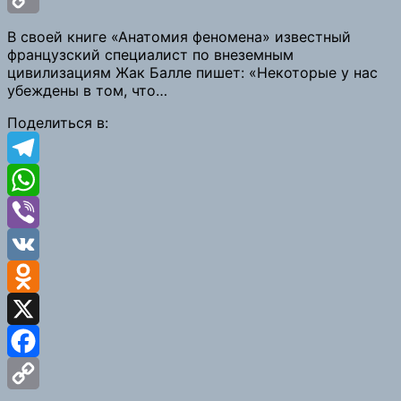
Copy
В своей книге «Анатомия феномена» известный
французский специалист по внеземным
Link
цивилизациям Жак Балле пишет: «Некоторые у нас
убеждены в том, что…
Поделиться в:
Telegram
WhatsApp
Viber
VK
Odnoklassniki
X
Facebook