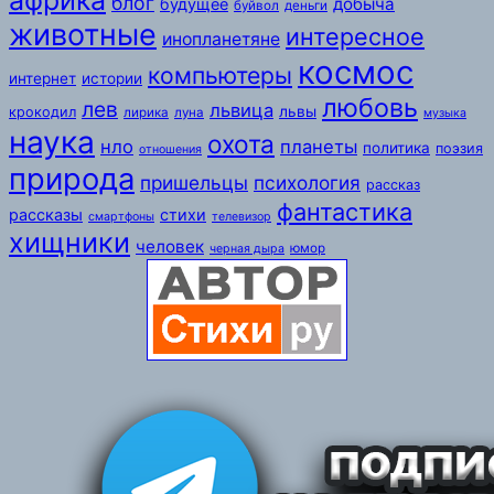
африка
блог
добыча
будущее
буйвол
деньги
животные
интересное
инопланетяне
космос
компьютеры
интернет
истории
любовь
лев
львица
львы
крокодил
лирика
луна
музыка
наука
охота
нло
планеты
политика
поэзия
отношения
природа
пришельцы
психология
рассказ
фантастика
рассказы
стихи
смартфоны
телевизор
хищники
человек
юмор
черная дыра