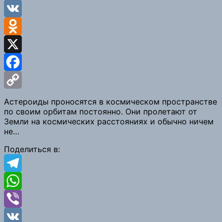
Viber
VK
Odnoklassniki
X
Facebook
Copy
Астероиды проносятся в космическом пространстве
по своим орбитам постоянно. Они пролетают от
Link
Земли на космических расстояниях и обычно ничем
не…
Поделиться в:
Telegram
WhatsApp
Viber