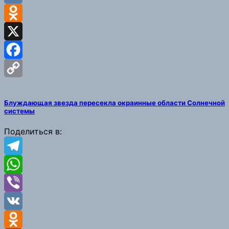
VK
Odnoklassniki
X
Facebook
Copy
Блуждающая звезда пересекла окраинные области Солнечной
Link
системы
Поделиться в:
Telegram
WhatsApp
Viber
VK