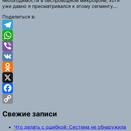
необходимости в беспроводном микрофоне, хотя
Link
уже давно я присматривался к этому сегменту.…
Поделиться в:
Telegram
WhatsApp
Viber
VK
Odnoklassniki
X
Facebook
Copy
Свежие записи
Link
Что делать с ошибкой: Система не обнаружила