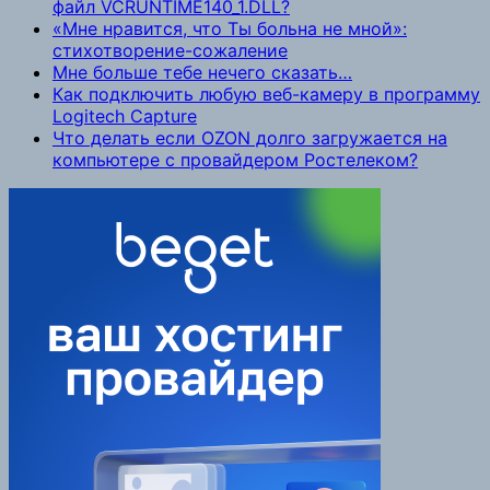
файл VCRUNTIME140_1.DLL?
«Мне нравится, что Ты больна не мной»:
стихотворение-сожаление
Мне больше тебе нечего сказать…
Как подключить любую веб-камеру в программу
Logitech Capture
Что делать если OZON долго загружается на
компьютере с провайдером Ростелеком?