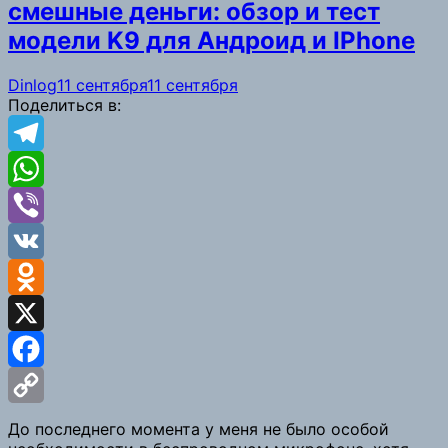
смешные деньги: обзор и тест
модели K9 для Андроид и IPhone
Dinlog
11 сентября
11 сентября
Поделиться в:
Telegram
WhatsApp
Viber
VK
Odnoklassniki
X
Facebook
Copy
До последнего момента у меня не было особой