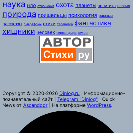
наука
охота
нло
планеты
политика
поэзия
отношения
природа
пришельцы
психология
рассказ
фантастика
рассказы
стихи
смартфоны
телевизор
хищники
человек
юмор
черная дыра
Copyright © 2020-2026
Dinlog.ru
| Информационно-
познавательный сайт |
Telegram "Dinlog"
| Quick
News от
Ascendoor
| На платформе
WordPress
.