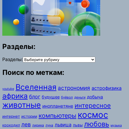
Разделы:
Разделы:
Поиск по меткам:
Вселенная
астрономия
астрофизика
youtube
африка
блог
добыча
будущее
буйвол
деньги
животные
интересное
инопланетяне
космос
компьютеры
интернет
истории
любовь
лев
львица
львы
крокодил
лирика
луна
музыка