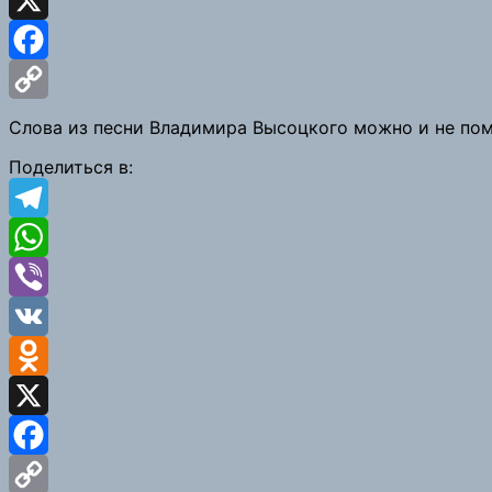
X
Facebook
Copy
Слова из песни Владимира Высоцкого можно и не помн
Link
Поделиться в:
Telegram
WhatsApp
Viber
VK
Odnoklassniki
X
Facebook