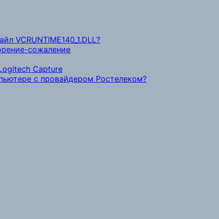
файл VCRUNTIME140_1.DLL?
ворение-сожаление
ogitech Capture
мпьютере с провайдером Ростелеком?