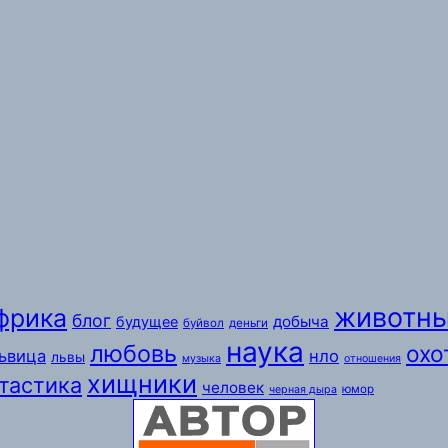
животн
фрика
блог
добыча
будущее
буйвол
деньги
наука
любовь
охо
ьвица
нло
львы
музыка
отношения
хищники
тастика
человек
юмор
черная дыра