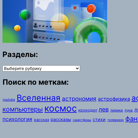
Разделы:
Разделы:
Поиск по меткам:
Вселенная
а
астрономия
астрофизика
youtube
космос
компьютеры
лев
л
крокодил
лирика
луна
фан
психология
рассказы
стихи
рассказ
смартфоны
телевизор