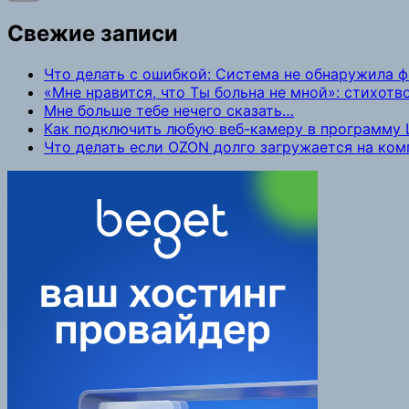
Copy
Свежие записи
Link
Что делать с ошибкой: Система не обнаружила 
«Мне нравится, что Ты больна не мной»: стихот
Мне больше тебе нечего сказать…
Как подключить любую веб-камеру в программу L
Что делать если OZON долго загружается на ко