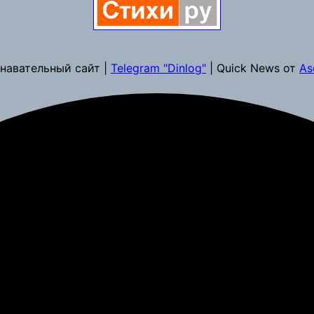
навательный сайт |
Telegram "Dinlog"
| Quick News от
As