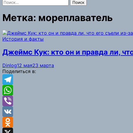
Найти:
Метка:
мореплаватель
История и факты
Джеймс Кук: кто он и правда ли, ч
Dinlog
12 мая
23 марта
Поделиться в:
Telegram
WhatsApp
Viber
VK
Odnoklassniki