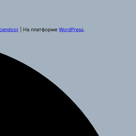
cendoor
| На платформе
WordPress
.