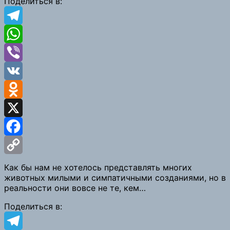
Поделиться в:
Telegram
WhatsApp
Viber
VK
Odnoklassniki
X
Facebook
Copy
Как бы нам не хотелось представлять многих
животных милыми и симпатичными созданиями, но в
Link
реальности они вовсе не те, кем…
Поделиться в: