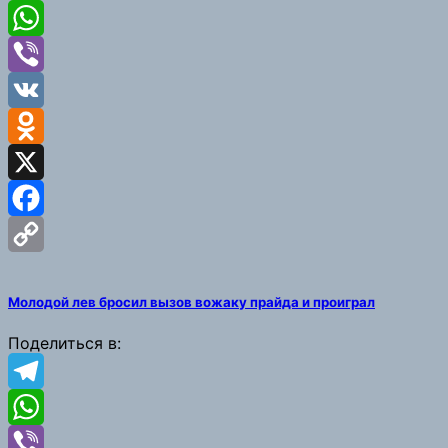
Telegram
WhatsApp
Viber
VK
Odnoklassniki
X
Facebook
Copy
Молодой лев бросил вызов вожаку прайда и проиграл
Link
Поделиться в:
Telegram
WhatsApp