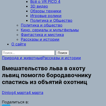
Всё о VR PICO 4
3D видео
Обзоры техники
Игровые ролики
Политика и Общество
Политика и общество
Кино, сериалы и мультфильмы
Фантастика и мистика
Рассказы и истории
О сайте
Найти:
Природа и животные
Рассказы и истории
Вмешательство льва в охоту
львиц помогло бородавочнику
спастись из объятий охотниц
Dinlog
4 марта
4 марта
Поделиться в: