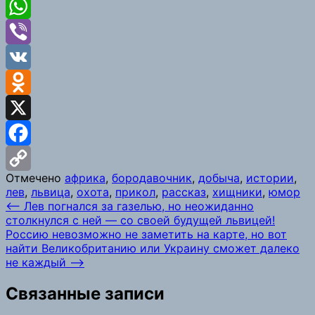
Telegram
WhatsApp
Viber
VK
Odnoklassniki
X
Facebook
Отмечено
африка
,
бородавочник
,
добыча
,
истории
,
Copy
лев
,
львица
,
охота
,
прикол
,
рассказ
,
хищники
,
юмор
Навигация
⟵
Лев погнался за газелью, но неожиданно
Link
столкнулся с ней — со своей будущей львицей!
по
Россию невозможно не заметить на карте, но вот
записям
найти Великобританию или Украину сможет далеко
не каждый
⟶
Связанные записи