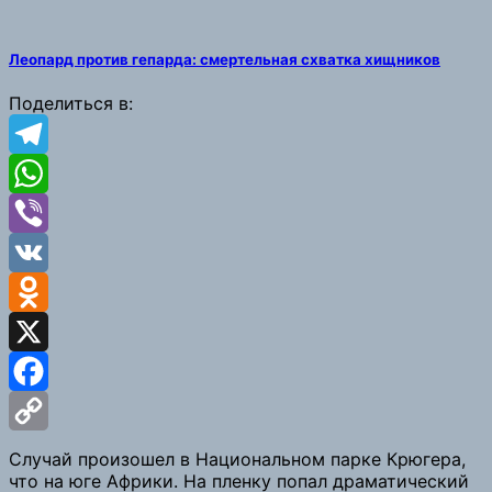
Леопард против гепарда: смертельная схватка хищников
Поделиться в:
Telegram
WhatsApp
Viber
VK
Odnoklassniki
X
Facebook
Copy
Случай произошел в Национальном парке Крюгера,
что на юге Африки. На пленку попал драматический
Link