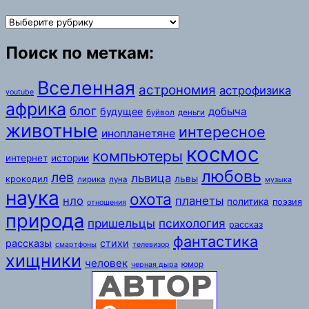
Разделы:
Поиск по меткам:
Вселенная
астрономия
астрофизика
youtube
африка
блог
добыча
будущее
буйвол
деньги
животные
интересное
инопланетяне
космос
компьютеры
интернет
истории
любовь
лев
львица
львы
крокодил
лирика
луна
музыка
наука
охота
нло
планеты
политика
поэзия
отношения
природа
пришельцы
психология
рассказ
фантастика
рассказы
стихи
смартфоны
телевизор
хищники
человек
юмор
черная дыра