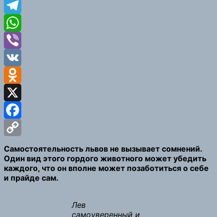
Telegram
WhatsApp
Viber
VK
Odnoklassniki
X
Facebook
Copy
Самостоятельность львов не вызывает сомнений.
Один вид этого гордого животного может убедить
Link
каждого, что он вполне может позаботиться о себе
и прайде сам.
Лев
самоуверенный и