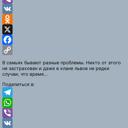
Viber
VK
Odnoklassniki
X
Facebook
Copy
В семьях бывают разные проблемы. Никто от этого
не застрахован и даже в клане львов не редки
Link
случаи, что время…
Поделиться в:
Telegram
WhatsApp
Viber