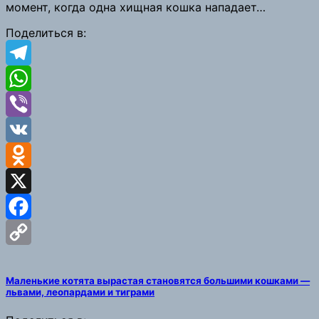
момент, когда одна хищная кошка нападает…
Поделиться в:
Telegram
WhatsApp
Viber
VK
Odnoklassniki
X
Facebook
Copy
Маленькие котята вырастая становятся большими кошками —
Link
львами, леопардами и тиграми