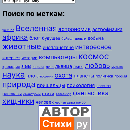
Поиск по меткам:
Вселенная
астрономия
астрофизика
youtube
африка
блог
добыча
будущее
буйвол
деньги
животные
интересное
инопланетяне
космос
компьютеры
интернет
истории
любовь
лев
львица
львы
крокодил
лирика
луна
музыка
наука
охота
нло
планеты
политика
поэзия
отношения
природа
пришельцы
психология
рассказ
фантастика
рассказы
стихи
смартфоны
телевизор
хищники
человек
юмор
черная дыра